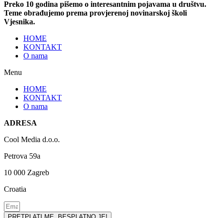
Preko 10 godina pišemo o interesantnim pojavama u društvu.
Teme obrađujemo prema provjerenoj novinarskoj školi
Vjesnika.
HOME
KONTAKT
O nama
Menu
HOME
KONTAKT
O nama
ADRESA
Cool Media d.o.o.
Petrova 59a
10 000 Zagreb
Croatia
PRETPLATI ME, BESPLATNO JE!