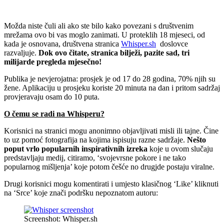
Možda niste čuli ali ako ste bilo kako povezani s društvenim
mrežama ovo bi vas moglo zanimati. U proteklih 18 mjeseci, od
kada je osnovana, društvena stranica
Whisper.sh
doslovce
razvaljuje.
Dok ovo čitate, stranica bilježi, pazite sad, tri
milijarde pregleda mjesečno!
Publika je nevjerojatna: prosjek je od 17 do 28 godina, 70% njih su
žene. Aplikaciju u prosjeku koriste 20 minuta na dan i pritom sadržaj
provjeravaju osam do 10 puta.
O čemu se radi na Whisperu?
Korisnici na stranici mogu anonimno objavljivati misli ili tajne. Čine
to uz pomoć fotografija na kojima ispisuju razne sadržaje.
Nešto
poput vrlo popularnih inspirativnih izreka
koje u ovom slučaju
predstavljaju medij, citiramo, ‘svojevrsne pokore i ne tako
popularnog mišljenja’ koje potom češće no drugjde postaju viralne.
Drugi korisnici mogu komentirati i umjesto klasičnog ‘Like’ kliknuti
na ‘Srce’ koje znači podršku nepoznatom autoru:
Screenshot: Whisper.sh