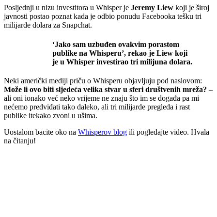
Posljednji u nizu investitora u Whisper je
Jeremy Liew
koji je široj
javnosti postao poznat kada je odbio ponudu Facebooka tešku tri
milijarde dolara za Snapchat.
‘Jako sam uzbuđen ovakvim porastom
publike na Whisperu’, rekao je Liew koji
je u Whisper investirao tri milijuna dolara.
Neki američki mediji priču o Whisperu objavljuju pod naslovom:
Može li ovo biti sljedeća velika stvar u sferi društvenih mreža?
–
ali oni ionako već neko vrijeme ne znaju što im se događa pa mi
nećemo predviđati tako daleko, ali tri milijarde pregleda i rast
publike itekako zvoni u ušima.
Uostalom bacite oko na
Whisperov blog
ili pogledajte video. Hvala
na čitanju!