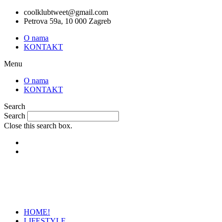
Skip
coolklubtweet@gmail.com
to
Petrova 59a, 10 000 Zagreb
content
O nama
KONTAKT
Menu
O nama
KONTAKT
Search
Search
Close this search box.
HOME!
LIFESTYLE