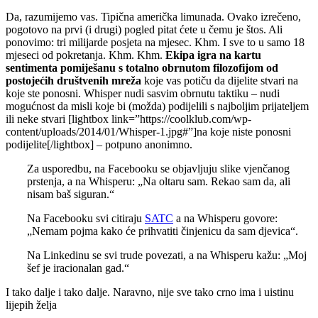
Da, razumijemo vas. Tipična američka limunada. Ovako izrečeno,
pogotovo na prvi (i drugi) pogled pitat ćete u čemu je štos. Ali
ponovimo: tri milijarde posjeta na mjesec. Khm. I sve to u samo 18
mjeseci od pokretanja. Khm. Khm.
Ekipa igra na kartu
sentimenta pomiješanu s totalno obrnutom filozofijom od
postojećih društvenih mreža
koje vas potiču da dijelite stvari na
koje ste ponosni. Whisper nudi sasvim obrnutu taktiku – nudi
mogućnost da misli koje bi (možda) podijelili s najboljim prijateljem
ili neke stvari [lightbox link=”https://coolklub.com/wp-
content/uploads/2014/01/Whisper-1.jpg#”]na koje niste ponosni
podijelite[/lightbox] – potpuno anonimno.
Za usporedbu, na Facebooku se objavljuju slike vjenčanog
prstenja, a na Whisperu: „Na oltaru sam. Rekao sam da, ali
nisam baš siguran.“
Na Facebooku svi citiraju
SATC
a na Whisperu govore:
„Nemam pojma kako će prihvatiti činjenicu da sam djevica“.
Na Linkedinu se svi trude povezati, a na Whisperu kažu: „Moj
šef je iracionalan gad.“
I tako dalje i tako dalje. Naravno, nije sve tako crno ima i uistinu
lijepih želja