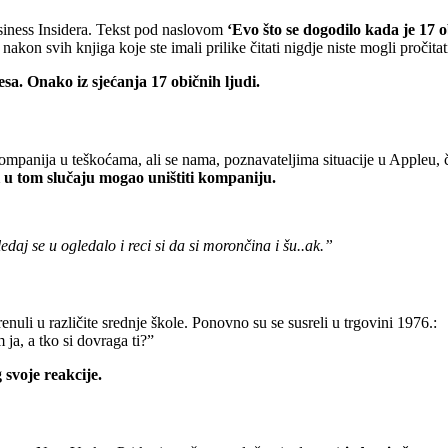
usiness Insidera. Tekst pod naslovom
‘Evo što se dogodilo kada je 17 o
kon svih knjiga koje ste imali prilike čitati nigdje niste mogli pročitat
sa. Onako iz sjećanja 17 običnih ljudi.
 kompanija u teškoćama, ali se nama, poznavateljima situacije u Appleu,
i u tom slučaju mogao uništiti kompaniju.
daj se u ogledalo i reci si da si morončina i šu..ak.”
enuli u različite srednje škole. Ponovno su se susreli u trgovini 1976.:
 ja, a tko si dovraga ti?”
svoje reakcije.