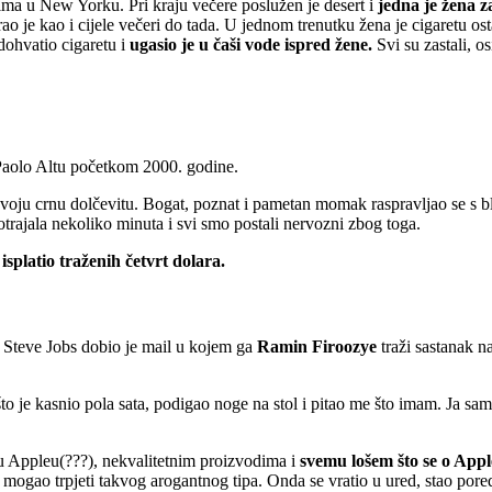
-ima u New Yorku. Pri kraju večere poslužen je desert i
jedna je žena za
rao je kao i cijele večeri do tada. U jednom trenutku žena je cigaretu os
dohvatio cigaretu i
ugasio je u čaši vode ispred žene.
Svi su zastali, o
 Paolo Altu početkom 2000. godine.
io svoju crnu dolčevitu. Bogat, poznat i pametan momak raspravljao se s
otrajala nekoliko minuta i svi smo postali nervozni zbog toga.
isplatio traženih četvrt dolara.
 Steve Jobs dobio je mail u kojem ga
Ramin Firoozye
traži sastanak na
 je kasnio pola sata, podigao noge na stol i pitao me što imam. Ja sam
i u Appleu(???), nekvalitetnim proizvodima i
svemu lošem što se o Apple
m mogao trpjeti takvog arogantnog tipa. Onda se vratio u ured, stao pore