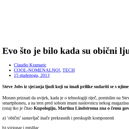
Evo što je bilo kada su obični lj
Claudio Kramaric
COOL-NOMENALNO!
,
TECH
15 studenoga, 2013
Steve Jobs iz sjećanja ljudi koji su imali prilike sudariti se s n
Moram priznati da uvijek, kada je o tehnologiji riječ, pomislim na St
smartphoneu, a na tren pred sobom imam naslovnicu nekog magazina i le
(onaj tko je čitao
Kupologiju, Martina Lindstroma zna o čemu go
a) ‘obični’ sastavljač inače prekrasnih i preskupih komponenti
b) vizionar i mislilac