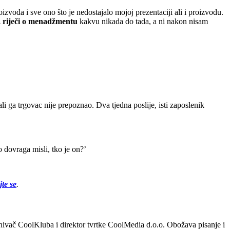
oizvoda i sve ono što je nedostajalo mojoj prezentaciji ali i proizvodu.
a, riječi o menadžmentu
kakvu nikada do tada, a ni nakon nisam
i ga trgovac nije prepoznao. Dva tjedna poslije, isti zaposlenik
o dovraga misli, tko je on?’
jte se
.
 Osnivač CoolKluba i direktor tvrtke CoolMedia d.o.o. Obožava pisanje i