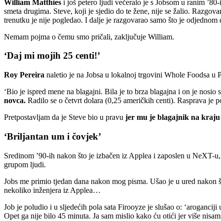
William Matthies
i još petero ljudi večeralo je s Jobsom u ranim ’80
smeta drugima. Steve, koji je sjedio do te žene, nije se žalio. Razgova
trenutku je nije pogledao. I dalje je razgovarao samo što je odjednom 
Nemam pojma o čemu smo pričali, zaključuje William.
‘Daj mi mojih 25 centi!’
Roy Pereira
naletio je na Jobsa u lokalnoj trgovini Whole Foodsa u
‘Bio je ispred mene na blagajni. Bila je to brza blagajna i on je nos
novca.
Radilo se o četvrt dolara (0,25 američkih centi). Rasprava je p
Pretpostavljam da je Steve bio u pravu
jer mu je blagajnik na kraju 
‘Briljantan um i čovjek’
Sredinom ’90-ih nakon što je izbačen iz Applea i zaposlen u NeXT-u,
grupom ljudi.
Jobs me primio tjedan dana nakon mog pisma. Ušao je u ured nakon što
nekoliko inženjera iz Applea…
Job je poludio i u sljedećih pola sata Firooyze je slušao o: ‘arogancij
Opet ga nije bilo 45 minuta. Ja sam mislio kako ću otići jer više nisa