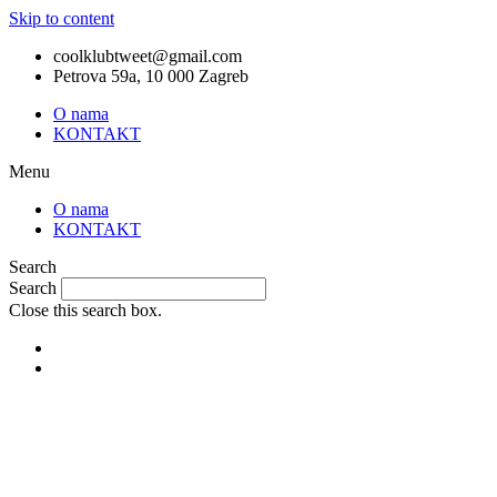
Skip to content
coolklubtweet@gmail.com
Petrova 59a, 10 000 Zagreb
O nama
KONTAKT
Menu
O nama
KONTAKT
Search
Search
Close this search box.