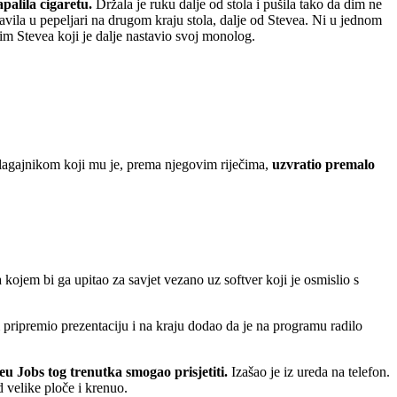
palila cigaretu.
Držala je ruku dalje od stola i pušila tako da dim ne
tavila u pepeljari na drugom kraju stola, dalje od Stevea. Ni u jednom
sim Stevea koji je dalje nastavio svoj monolog.
 blagajnikom koji mu je, prema njegovim riječima,
uzvratio premalo
 kojem bi ga upitao za savjet vezano uz softver koji je osmislio s
 pripremio prezentaciju i na kraju dodao da je na programu radilo
u Jobs tog trenutka smogao prisjetiti.
Izašao je iz ureda na telefon.
d velike ploče i krenuo.