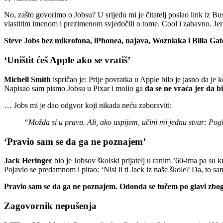
No, zašto govorimo o Jobsu? U srijedu mi je čitatelj poslao link iz B
vlastitim imenom i prezimenom svjedočili o tome. Cool i zabavno. Jer na
Steve Jobs bez mikrofona, iPhonea, najava, Wozniaka i Billa Gate
‘Uništit ćeš Apple ako se vratiš’
Michell Smith
ispričao je: Prije povratka u Apple bilo je jasno da je
Napisao sam pismo Jobsu u Pixar i molio ga
da se ne vraća jer da b
… Jobs mi je dao odgvor koji nikada neću zaboraviti:
“Možda si u pravu. Ali, ako uspijem, učini mi jednu stvar: Pogle
‘Pravio sam se da ga ne poznajem’
Jack Heringer
bio je Jobsov školski prijatelj u ranim ’60-ima pa su kr
Pojavio se predamnom i pitao: ‘Nisi li ti Jack iz naše škole? Da, to sam
Pravio sam se da ga ne poznajem. Odonda se tučem po glavi zbog 
Zagovornik nepušenja