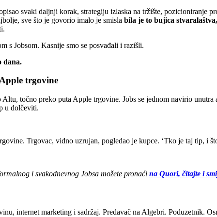
isao svaki daljnji korak, strategiju izlaska na tržište, pozicioniranje pr
najbolje, sve što je govorio imalo je smisla
bila je to bujica stvaralaštv
i.
 s Jobsom. Kasnije smo se posvađali i razišli.
o dana.
Apple trgovine
Altu, točno preko puta Apple trgovine. Jobs se jednom navirio unutra al
 u dolčeviti.
 trgovine. Trgovac, vidno uzrujan, pogledao je kupce. ‘Tko je taj tip, i št
a neformalnog i svakodnevnog Jobsa možete pronaći
na Quori, čitajte i smi
rgovinu, internet marketing i sadržaj. Predavač na Algebri. Poduzetnik.