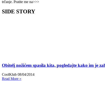
trčanje. Pratite me na>>>
SIDE STORY
Obitelj nožićem spasila kita, pogledajte kako im je z
CoolKlub
08/04/2014
Read More »