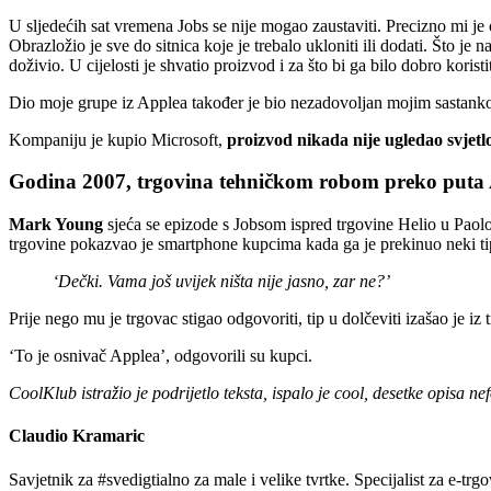
U sljedećih sat vremena Jobs se nije mogao zaustaviti. Precizno mi je op
Obrazložio je sve do sitnica koje je trebalo ukloniti ili dodati. Što je 
doživio. U cijelosti je shvatio proizvod i za što bi ga bilo dobro koristit
Dio moje grupe iz Applea također je bio nezadovoljan mojim sastankom
Kompaniju je kupio Microsoft,
proizvod nikada nije ugledao svjetl
Godina 2007, trgovina tehničkom robom preko puta 
Mark Young
sjeća se epizode s Jobsom ispred trgovine Helio u Paolo 
trgovine pokazvao je smartphone kupcima kada ga je prekinuo neki tip
‘Dečki. Vama još uvijek ništa nije jasno, zar ne?’
Prije nego mu je trgovac stigao odgovoriti, tip u dolčeviti izašao je iz
‘To je osnivač Applea’, odgovorili su kupci.
CoolKlub istražio je podrijetlo teksta, ispalo je cool, desetke opis
Claudio Kramaric
Savjetnik za #svedigtialno za male i velike tvrtke. Specijalist za e-t