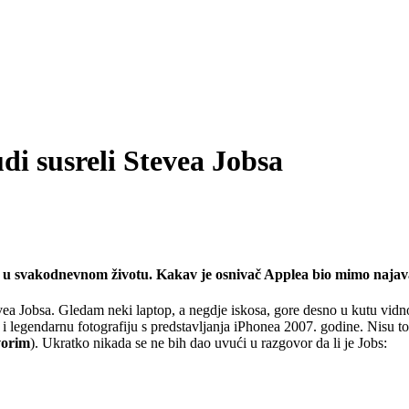
udi susreli Stevea Jobsa
jime u svakodnevnom životu. Kakav je osnivač Applea bio mimo najava
evea Jobsa. Gledam neki laptop, a negdje iskosa, gore desno u kutu vidn
gendarnu fotografiju s predstavljanja iPhonea 2007. godine. Nisu to viz
vorim
). Ukratko nikada se ne bih dao uvući u razgovor da li je Jobs: