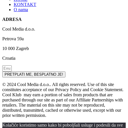
KONTAKT
O nama
ADRESA
Cool Media d.o.o.
Petrova 59a
10 000 Zagreb
Croatia
PRETPLATI ME, BESPLATNO JE!
© 2024 Cool Media d.o.o.. All rights reserved. Use of this site
constitutes acceptance of our Privacy Policy and Cookie Statement.
Cool Klub may earn a portion of sales from products that are
purchased through our site as part of our Affiliate Partnerships with
retailers. The material on this site may not be reproduced,
distributed, transmitted, cached or otherwise used, except with our
prior written permission.
Kolačiće koristimo samo kako bi poboljšali usluge i podesili da sve