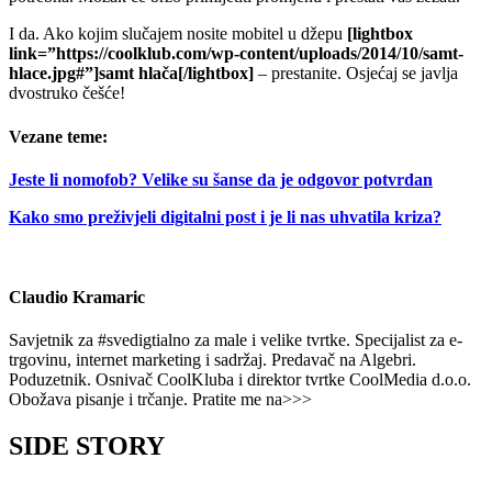
I da. Ako kojim slučajem nosite mobitel u džepu
[lightbox
link=”https://coolklub.com/wp-content/uploads/2014/10/samt-
hlace.jpg#”]samt hlača[/lightbox]
– prestanite. Osjećaj se javlja
dvostruko češće!
Vezane teme:
Jeste li nomofob? Velike su šanse da je odgovor potvrdan
Kako smo preživjeli digitalni post i je li nas uhvatila kriza?
Claudio Kramaric
Savjetnik za #svedigtialno za male i velike tvrtke. Specijalist za e-
trgovinu, internet marketing i sadržaj. Predavač na Algebri.
Poduzetnik. Osnivač CoolKluba i direktor tvrtke CoolMedia d.o.o.
Obožava pisanje i trčanje. Pratite me na>>>
SIDE STORY