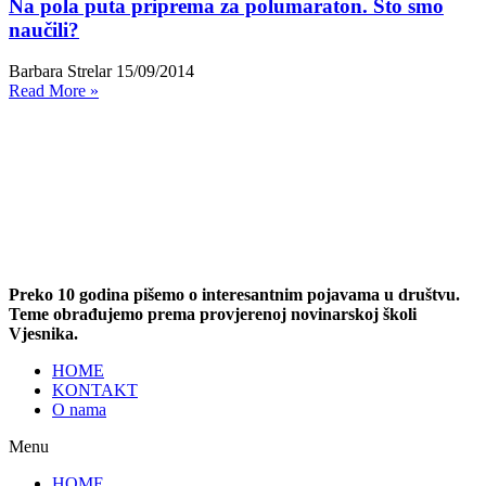
Na pola puta priprema za polumaraton. Što smo
naučili?
Barbara Strelar
15/09/2014
Read More »
Preko 10 godina pišemo o interesantnim pojavama u društvu.
Teme obrađujemo prema provjerenoj novinarskoj školi
Vjesnika.
HOME
KONTAKT
O nama
Menu
HOME