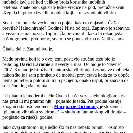
mobitela javlja se kod velikog broja korisnika mobilnih
telefona. Znate ono, spuštate teške vrećice na pod, pretražite svaki
džep da bi potom izvadili mobitel koji – nit zvoni niti vibrira.
Stvar je u tome da većina nema pojma kako to objasniti. Čašica
previše? Haluciniranje? Godine? Ništa od toga. Zapravo je zabavno,
a vezano je uz mozak. Taj ‘mučki prevarant’, kako bi rekao jedan
naš nogometni prvoborac, stvarno se ponekad zna našaliti s nama.
Čitajte dalje. Zanimljivo je.
Među prvima koji je o ovoj temi postavio stručnu tezu bio je
psiholog
David Laramie
s Beverly Hillsa. Učinio je to ‘davne’
2007. Krenuo je istraživati fantomska vibriranja i zvonjave mobitela
nakon što je i sam primijetio da mobitel provjerava kada za to uopće
nema potrebe, a potom su mu i pacijenti, onako usput, priznavali da
se slično događa i njima.
“U pitanju je moderni način života i naša veza s tehnologijom koja
nas prati ili mi pratimo nju,” pojasnio je tada. Pet godina kasnije,
zbog učestalosti fenomena,
Macquarie Dictionary
je složenicu
‘phantom vibration syndrome’ – sindrom fantomskog vibriranja –
proglasio za riječ(i) godine.
Iako ovaj sindrom i nije nešto što bi nas trebalo brinuti – osim što
ponekad uistinu zastanemo i malo se zamislimo – stvar je u tome da