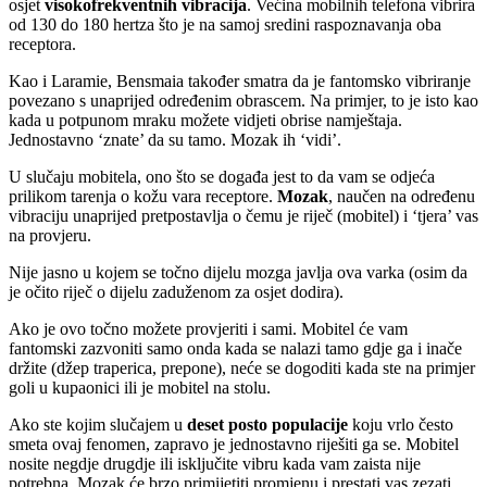
osjet
visokofrekventnih vibracija
. Većina mobilnih telefona vibrira
od 130 do 180 hertza što je na samoj sredini raspoznavanja oba
receptora.
Kao i Laramie, Bensmaia također smatra da je fantomsko vibriranje
povezano s unaprijed određenim obrascem. Na primjer, to je isto kao
kada u potpunom mraku možete vidjeti obrise namještaja.
Jednostavno ‘znate’ da su tamo. Mozak ih ‘vidi’.
U slučaju mobitela, ono što se događa jest to da vam se odjeća
prilikom tarenja o kožu vara receptore.
Mozak
, naučen na određenu
vibraciju unaprijed pretpostavlja o čemu je riječ (mobitel) i ‘tjera’ vas
na provjeru.
Nije jasno u kojem se točno dijelu mozga javlja ova varka (osim da
je očito riječ o dijelu zaduženom za osjet dodira).
Ako je ovo točno možete provjeriti i sami. Mobitel će vam
fantomski zazvoniti samo onda kada se nalazi tamo gdje ga i inače
držite (džep traperica, prepone), neće se dogoditi kada ste na primjer
goli u kupaonici ili je mobitel na stolu.
Ako ste kojim slučajem u
deset posto populacije
koju vrlo često
smeta ovaj fenomen, zapravo je jednostavno riješiti ga se. Mobitel
nosite negdje drugdje ili isključite vibru kada vam zaista nije
potrebna. Mozak će brzo primijetiti promjenu i prestati vas zezati.