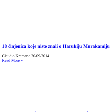
18 činjenica koje niste znali o Harukiju Murakamiju
Claudio Kramaric
20/09/2014
Read More »