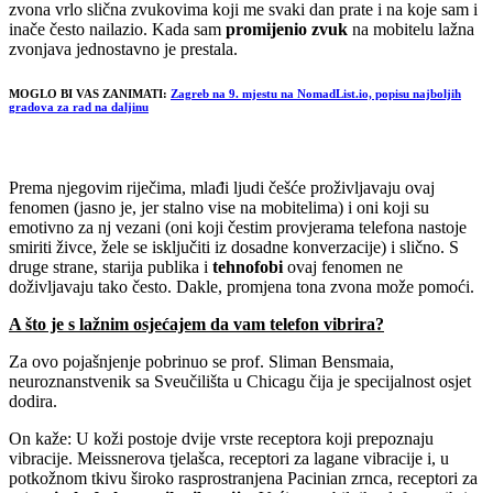
zvona vrlo slična zvukovima koji me svaki dan prate i na koje sam i
inače često nailazio. Kada sam
promijenio zvuk
na mobitelu lažna
zvonjava jednostavno je prestala.
MOGLO BI VAS ZANIMATI:
Zagreb na 9. mjestu na NomadList.io, popisu najboljih
gradova za rad na daljinu
Prema njegovim riječima, mlađi ljudi češće proživljavaju ovaj
fenomen (jasno je, jer stalno vise na mobitelima) i oni koji su
emotivno za nj vezani (oni koji čestim provjerama telefona nastoje
smiriti živce, žele se isključiti iz dosadne konverzacije) i slično. S
druge strane, starija publika i
tehnofobi
ovaj fenomen ne
doživljavaju tako često. Dakle, promjena tona zvona može pomoći.
A što je s lažnim osjećajem da vam telefon vibrira?
Za ovo pojašnjenje pobrinuo se prof. Sliman Bensmaia,
neuroznanstvenik sa Sveučilišta u Chicagu čija je specijalnost osjet
dodira.
On kaže: U koži postoje dvije vrste receptora koji prepoznaju
vibracije. Meissnerova tjelašca, receptori za lagane vibracije i, u
potkožnom tkivu široko rasprostranjena Pacinian zrnca, receptori za