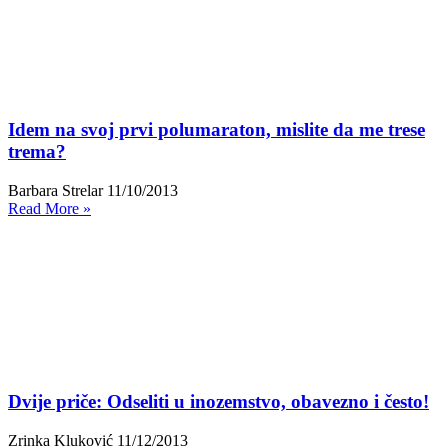
Idem na svoj prvi polumaraton, mislite da me trese
trema?
Barbara Strelar
11/10/2013
Read More »
Dvije priče: Odseliti u inozemstvo, obavezno i često!
Zrinka Kluković
11/12/2013