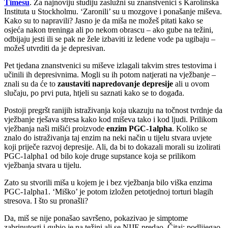
Timesu
. Za najnoviju studiju zaslužni su znanstvenici s Karolinska
Instituta u Stockholmu. ‘Zaronili’ su u mozgove i ponašanje miševa.
Kako su to napravili? Jasno je da miša ne možeš pitati kako se
osjeća nakon treninga ali po nekom obrascu – ako gube na težini,
odbijaju jesti ili se pak ne žele izbaviti iz ledene vode pa ugibaju –
možeš utvrditi da je depresivan.
Pet tjedana znanstvenici su miševe izlagali takvim stres testovima i
učinili ih depresivnima. Mogli su ih potom natjerati na vježbanje –
znali su da će to
zaustaviti napredovanje depresije
ali u ovom
slučaju, po prvi puta, htjeli su saznati kako se to događa.
Postoji pregršt ranijih istraživanja koja ukazuju na točnost tvrdnje da
vježbanje rješava stresa kako kod miševa tako i kod ljudi. Prilikom
vježbanja naši mišići proizvode
enzim PGC-1alpha
. Koliko se
znalo do istraživanja taj enzim na neki način u tijelu stvara uvjete
koji priječe razvoj depresije. Ali, da bi to dokazali morali su izolirati
PGC-1alpha1 od bilo koje druge supstance koja se prilikom
vježbanja stvara u tijelu.
Zato su stvorili miša u kojem je i bez vježbanja bilo viška enzima
PGC-1alpha1. ‘Miško’ je potom izložen petotjednoj torturi blagih
stresova. I što su pronašli?
Da, miš se nije ponašao savršeno, pokazivao je simptome
zabrinutosti i gubio je na težini ali se NIJE predao. Čitaj: podlijegao