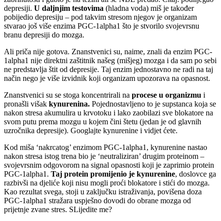
depresiji.
U daljnjim testovima
(hladna voda) miš je također
pobijedio depresiju – pod takvim stresom njegov je organizam
stvarao još više enzima PGC-1alpha1 što je stvorilo svojevrsnu
branu depresiji do mozga.
Ali priča nije gotova. Znanstvenici su, naime, znali da enzim PGC-
1alpha1 nije direktni zaštitnik našeg (mišjeg) mozga i da sam po sebi
ne predstavlja štit od depresije. Taj enzim jednostavno ne radi na taj
način nego je više izvidnik koji organizam upozorava na opasnost.
Znanstvenici su se stoga koncentrirali na
procese u organizmu
i
pronašli višak
kynurenina.
Pojednostavljeno to je supstanca koja se
nakon stresa akumulira u krvotoku i lako zaobilazi sve blokatore na
svom putu prema mozgu u kojem čini štetu (jedan je od glavnih
uzročnika depresije). Googlajte kynurenine i vidjet ćete.
Kod miša ‘nakrcatog’ enzimom PGC-1alpha1, kynurenine nastao
nakon stresa istog trena bio je ‘neutraliziran’ drugim proteinom –
svojevrsnim odgovorom na signal opasnosti koji je zaprimio protein
PGC-1alpha1.
Taj protein promijenio je kynurenine
, doslovce ga
razbivši na djeliće koji nisu mogli proći blokatore i stići do mozga.
Kao rezultat svega, stoji u zaključku istraživanja, povišena doza
PGC-1alpha1 stražara uspješno dovodi do obrane mozga od
prijetnje zvane stres. SLijedite me?