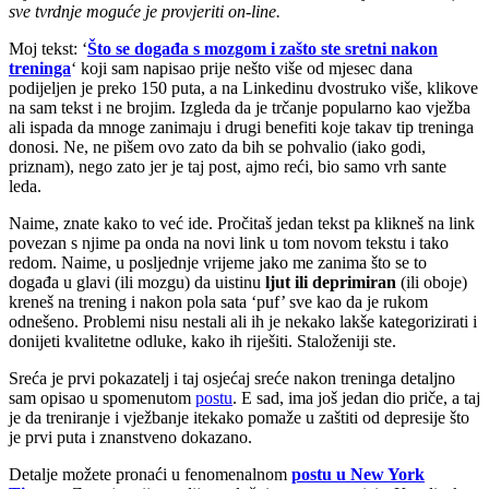
sve tvrdnje moguće je provjeriti on-line.
Moj tekst: ‘
Što se događa s mozgom i zašto ste sretni nakon
treninga
‘ koji sam napisao prije nešto više od mjesec dana
podijeljen je preko 150 puta, a na Linkedinu dvostruko više, klikove
na sam tekst i ne brojim. Izgleda da je trčanje popularno kao vježba
ali ispada da mnoge zanimaju i drugi benefiti koje takav tip treninga
donosi. Ne, ne pišem ovo zato da bih se pohvalio (iako godi,
priznam), nego zato jer je taj post, ajmo reći, bio samo vrh sante
leda.
Naime, znate kako to već ide. Pročitaš jedan tekst pa klikneš na link
povezan s njime pa onda na novi link u tom novom tekstu i tako
redom. Naime, u posljednje vrijeme jako me zanima što se to
događa u glavi (ili mozgu) da uistinu
ljut ili deprimiran
(ili oboje)
kreneš na trening i nakon pola sata ‘puf’ sve kao da je rukom
odnešeno. Problemi nisu nestali ali ih je nekako lakše kategorizirati i
donijeti kvalitetne odluke, kako ih riješiti. Staloženiji ste.
Sreća je prvi pokazatelj i taj osjećaj sreće nakon treninga detaljno
sam opisao u spomenutom
postu
. E sad, ima još jedan dio priče, a taj
je da treniranje i vježbanje itekako pomaže u zaštiti od depresije što
je prvi puta i znanstveno dokazano.
Detalje možete pronaći u fenomenalnom
postu u New York