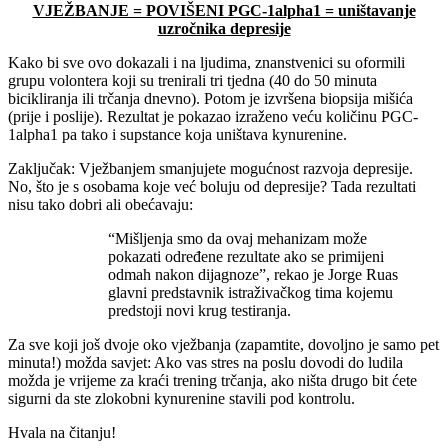
VJEŽBANJE = POVIŠENI PGC-1alpha1 = uništavanje
uzročnika depresije
Kako bi sve ovo dokazali i na ljudima, znanstvenici su oformili
grupu volontera koji su trenirali tri tjedna (40 do 50 minuta
bicikliranja ili trčanja dnevno). Potom je izvršena biopsija mišića
(prije i poslije). Rezultat je pokazao izraženo veću količinu PGC-
1alpha1 pa tako i supstance koja uništava kynurenine.
Zaključak: Vježbanjem smanjujete mogućnost razvoja depresije.
No, što je s osobama koje već boluju od depresije? Tada rezultati
nisu tako dobri ali obećavaju:
“Mišljenja smo da ovaj mehanizam može
pokazati određene rezultate ako se primijeni
odmah nakon dijagnoze”, rekao je Jorge Ruas
glavni predstavnik istraživačkog tima kojemu
predstoji novi krug testiranja.
Za sve koji još dvoje oko vježbanja (zapamtite, dovoljno je samo pet
minuta!) možda savjet: Ako vas stres na poslu dovodi do ludila
možda je vrijeme za kraći trening trčanja, ako ništa drugo bit ćete
sigurni da ste zlokobni kynurenine stavili pod kontrolu.
Hvala na čitanju!