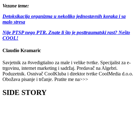
Vezane teme:
Detoksikacija organizma u nekoliko jednostavnih koraka i sa
malo stresa
Nije PTSP nego PTR. Znate li što je posttraumatski rast? Nešto
COOL!
Claudio Kramaric
Savjetnik za #svedigtialno za male i velike tvrtke. Specijalist za e-
trgovinu, internet marketing i sadržaj. Predavač na Algebri.
Poduzetnik. Osnivač CoolKluba i direktor tvrtke CoolMedia d.o.o.
Obožava pisanje i trčanje. Pratite me na>>>
SIDE STORY