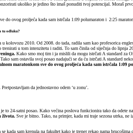
onzorirati ukoliko je jedino što imaš ponuditi tvoj potencijal. Moraš prvo
e do ovog proljeća kada sam istrčala 1:09 polumaraton i 2:25 marato
a tu odluku?
a u kolovozu 2010. Od 2008. do tada, radila sam kao profesorica engle
trenirati u tom intenzitetu i raditi. To sam činila od siječnja do lipnja
reninga.
Kako smo moj tim i ja mislili da mogu istrčati A standard za O
ko sam ostavila svoj posao nadajući se da ću istrčati A standard nekoli
nalnom maratonkom sve do ovog proljeća kada sam istrčala 1:09 p
a. Pretpostavljam da jednostavno odem ‘u zonu’.
 je to 24-satni posao. Kako većina poslova funkcionira tako da odete na
 života.
Sve je bitno. Tako, na primjer, kada mi traje sezona utrka, ne i
 se kada sam krenula na fakultet kako je trener rekao nama brucošima d