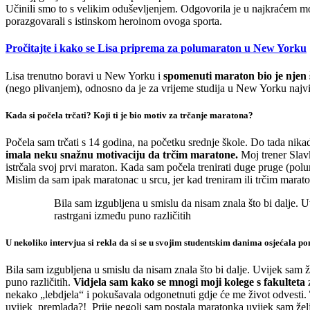
Učinili smo to s velikim oduševljenjem. Odgovorila je u najkraćem m
porazgovarali s istinskom heroinom ovoga sporta.
Pročitajte i kako se Lisa priprema za polumaraton u New Yorku
Lisa trenutno boravi u New Yorku i
spomenuti maraton bio je njen š
(nego plivanjem), odnosno da je za vrijeme studija u New Yorku najviš
Kada si počela trčati? Koji ti je bio motiv za trčanje maratona?
Počela sam trčati s 14 godina, na početku srednje škole. Do tada nikad
imala neku snažnu motivaciju da trčim maratone.
Moj trener Slavk
istrčala svoj prvi maraton. Kada sam počela trenirati duge pruge (polu
Mislim da sam ipak maratonac u srcu, jer kad treniram ili trčim marato
Bila sam izgubljena u smislu da nisam znala što bi dalje. Uvi
rastrgani između puno različitih
U nekoliko intervjua si rekla da si se u svojim studentskim danima osjećala p
Bila sam izgubljena u smislu da nisam znala što bi dalje. Uvijek sam žel
puno različitih.
Vidjela sam kako se mnogi moji kolege s fakulteta
z
nekako „lebdjela“ i pokušavala odgonetnuti gdje će me život odvesti.
uvijek premlada?! Prije negoli sam postala maratonka uvijek sam želj