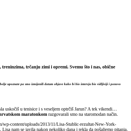
, treninzima, trčanju zimi i opremi. Svemu što i nas, obične
lje upoznate pa smo izmijenili datum objave kako bi bio intervju bio vidljiviji i ponovo
sla uskočiš u tenisice i s veseljem optrčiš Jarun? A tek vikendi…
hrvatskom maratonkom
razgovarali smo na staromodan način.
om/wp-content/uploads/2013/11/Lisa-Stublic-rezultat-New-York-
. Lisa nam se javila nakon nekoliko dana i rekla da pošaljemo pitanja.