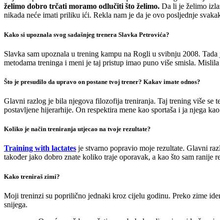
želimo dobro trčati moramo odlučiti što želimo.
Da li je želimo izla
nikada neće imati priliku ići. Rekla nam je da je ovo posljednje svakak
Kako si upoznala svog sadašnjeg trenera Slavka Petrovića?
Slavka sam upoznala u trening kampu na Rogli u svibnju 2008. Tada je 
metodama treninga i meni je taj pristup imao puno više smisla. Mislila
Što je presudilo da upravo on postane tvoj trener? Kakav imate odnos?
Glavni razlog je bila njegova filozofija treniranja. Taj trening više se
postavljene hijerarhije. On respektira mene kao sportaša i ja njega kao
Koliko je način treniranja utjecao na tvoje rezultate?
Training with lactates
je stvarno popravio moje rezultate. Glavni razl
također jako dobro znate koliko traje oporavak, a kao što sam ranije r
Kako treniraš zimi?
Moji treninzi su poprilično jednaki kroz cijelu godinu. Preko zime i
snijega.