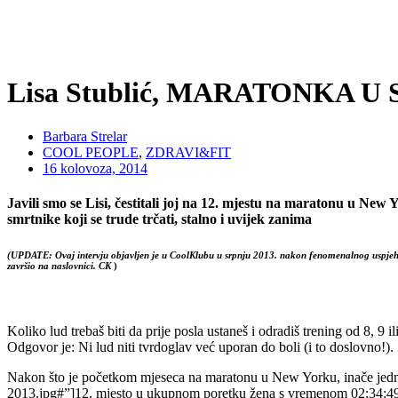
Lisa Stublić, MARATONKA U
Barbara Strelar
COOL PEOPLE
,
ZDRAVI&FIT
16 kolovoza, 2014
Javili smo se Lisi, čestitali joj na 12. mjestu na maratonu u New 
smrtnike koji se trude trčati, stalno i uvijek zanima
(
UPDATE:
Ovaj intervju objavljen je u CoolKlubu u srpnju 2013. nakon fenomenalnog uspjeha n
završio na naslovnici. CK
)
Koliko lud trebaš biti da prije posla ustaneš i odradiš trening od 8, 9
Odgovor je: Ni lud niti tvrdoglav već uporan do boli (i to doslovno!).
Nakon što je početkom mjeseca na maratonu u New Yorku, inače jednom
2013.jpg#”]12. mjesto u ukupnom poretku žena s vremenom 02:34:49[/lig