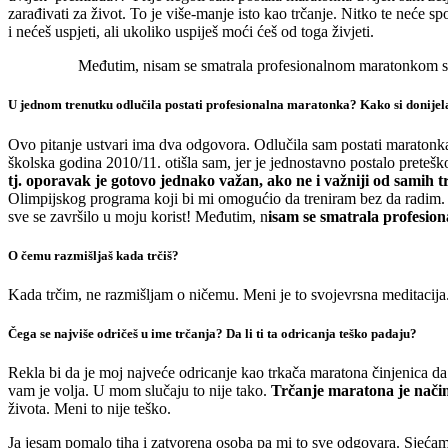
zarađivati za život. To je više-manje isto kao trčanje. Nitko te neće sp
i nećeš uspjeti, ali ukoliko uspiješ moći ćeš od toga živjeti.
Međutim, nisam se smatrala profesionalnom maratonkom sv
U jednom trenutku odlučila postati profesionalna maratonka? Kako si donijel
Ovo pitanje ustvari ima dva odgovora. Odlučila sam postati maratonk
školska godina 2010/11. otišla sam, jer je jednostavno postalo preteško 
tj. oporavak je gotovo jednako važan, ako ne i važniji od samih t
Olimpijskog programa koji bi mi omogućio da treniram bez da radim. Ta
sve se završilo u moju korist! Međutim, n
isam se smatrala profesio
O čemu razmišljaš kada trčiš?
Kada trčim, ne razmišljam o ničemu. Meni je to svojevrsna meditacij
Čega se najviše odričeš u ime trčanja? Da li ti ta odricanja teško padaju?
Rekla bi da je moj najveće odricanje kao trkača maratona činjenica da
vam je volja. U mom slučaju to nije tako.
Trčanje maratona je način
života. Meni to nije teško.
Ja jesam pomalo tiha i zatvorena osoba pa mi to sve odgovara. Sjećam