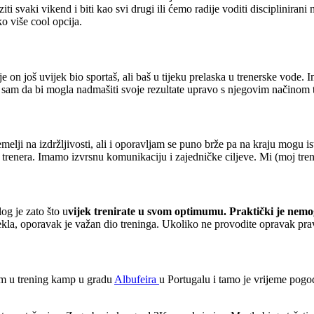
ziti svaki vikend i biti kao svi drugi ili ćemo radije voditi disciplinira
o više cool opcija.
on još uvijek bio sportaš, ali baš u tijeku prelaska u trenerske vode. 
 sam da bi mogla nadmašiti svoje rezultate upravo s njegovim načinom tr
 temelji na izdržljivosti, ali i oporavljam se puno brže pa na kraju mogu i
 trenera. Imamo izvrsnu komunikaciju i zajedničke ciljeve. Mi (moj trener
og je zato što u
vijek trenirate u svom optimumu.
Praktički je nemog
ekla, oporavak je važan dio treninga. Ukoliko ne provodite opravak pravil
dem u trening kamp u gradu
Albufeira
u Portugalu i tamo je vrijeme pogo