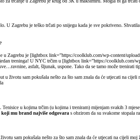
o za trčanje u Zagrebu je krug od 3K u maksimiru. Mogla bi ga trčati ci
plo. U Zagrebu je teško trčati po snijegu kada je sve pokriveno. Shvati
u?
je u Zagrebu je [lightbox link=”https://coolklub.com/wp-content/uploa
i tjedan treninga! U NYC trčim u [lightbox link=”https://coolklub.com/
e…ravnine, asfalt, šljunak, uspone. Tako da se tamo može trenirati tip t
 u životu sam pokušala nešto za što sam znala da će utjecati na cijeli m
la
. Tenisice u kojima trčim (u kojima i treniram) mijenjam svakih 3 mjese
ti koji mu brand najviše odgovara
s obzirom da su svakome stopala raz
otu sam pokušala nešto za što sam znala da će utjecati na cijeli moj živ