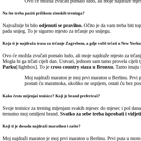
Ovo će možda zvučati pomalo ludo, ali moje najdraže mjest
Na što treba paziti prilikom zimskih treninga?
Najvažnije bi bilo
odjenuti se pravilno.
Očito je da vam treba biti to
pada snijeg. To je sigurno mjesto za trčanje po snijegu.
Koja ti je najdraža trasa za trčanje Zagrebom, a gdje voliš trčati u New York
Ovo će možda zvučati pomalo ludo, ali moje najdraže mjesto za trčan
Mogla bi ga trčati cijeli dan. Ustvari, jednom sam tamo provela cijel
Parku
[/lightbox]. To je
cross country staza u Bronxu.
Tamo imaju sv
Moj najdraži maraton je moj prvi maraton u Berlinu. Prvi put
postati ću maratnoka, ukoliko ne uspijem, ostati ću bez pos
Kako često mijenjaš tenisice? Koji je brand preferiraš?
Svoje tenisice za trening mijenjam svakih mjesec do mjesec i pol dana
trenutno moj omiljeni brand.
Svatko za sebe treba isprobati i vidje
Koji ti je dosada najdraži marathon i zašto?
Moj najdraži maraton je moj prvi maraton u Berlinu. Prvi puta u mom živ