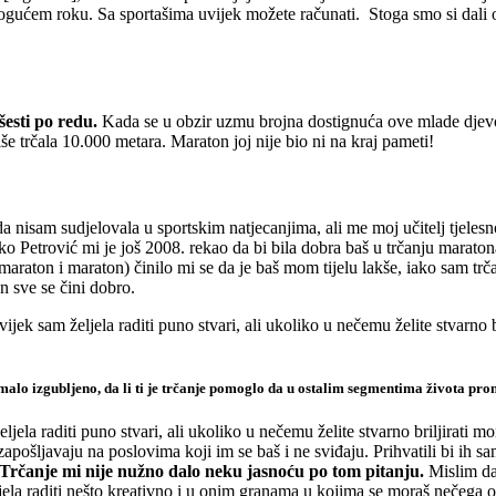
ogućem roku. Sa sportašima uvijek možete računati. Stoga smo si dali
esti po redu.
Kada se u obzir uzmu brojna dostignuća ove mlade djevojk
e trčala 10.000 metara. Maraton joj nije bio ni na kraj pameti!
a nisam sudjelovala u sportskim natjecanjima, ali me moj učitelj tjeles
o Petrović mi je još 2008. rekao da bi bila dobra baš u trčanju maratona
maraton i maraton) činilo mi se da je baš mom tijelu lakše, iako sam tr
n sve se čini dobro.
jek sam željela raditi puno stvari, ali ukoliko u nečemu želite stvarno bri
omalo izgubljeno, da li ti je trčanje pomoglo da u ostalim segmentima života pr
jela raditi puno stvari, ali ukoliko u nečemu želite stvarno briljirati mor
apošljavaju na poslovima koji im se baš i ne sviđaju. Prihvatili bi ih 
Trčanje mi nije nužno dalo neku jasnoću po tom pitanju.
Mislim da
ela raditi nešto kreativno i u onim granama u kojima se moraš nečega od