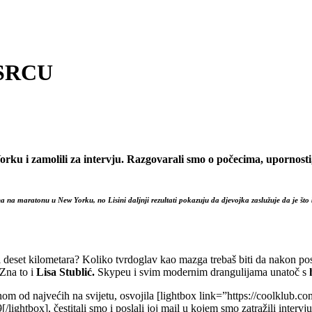
 SRCU
Yorku i zamolili za intervju. Razgovarali smo o počecima, upornosti
a maratonu u New Yorku, no Lisini daljnji rezultati pokazuju da djevojka zaslužuje da je što bo
 ili deset kilometara? Koliko tvrdoglav kao mazga trebaš biti da nakon po
 Zna to i
Lisa Stublić.
Skypeu i svim modernim drangulijama unatoč s
 od najvećih na svijetu, osvojila [lightbox link=”https://coolklub.c
htbox], čestitali smo i poslali joj mail u kojem smo zatražili intervju