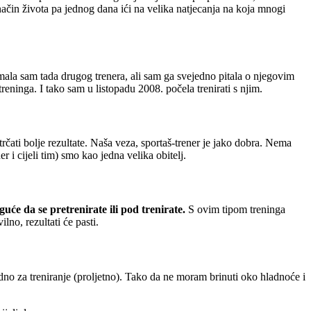
ni način života pa jednog dana ići na velika natjecanja na koja mnogi
Imala sam tada drugog trenera, ali sam ga svejedno pitala o njegovim
eninga. I tako sam u listopadu 2008. počela trenirati s njim.
strčati bolje rezultate. Naša veza, sportaš-trener je jako dobra. Nema
 i cijeli tim) smo kao jedna velika obitelj.
uće da se pretrenirate ili pod trenirate.
S ovim tipom treninga
no, rezultati će pasti.
dno za treniranje (proljetno). Tako da ne moram brinuti oko hladnoće i