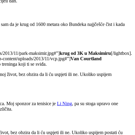
jeli dan.
la sam da je krug od 1600 metara oko Bundeka najjčešće čist i kada
ds/2013/11/park-maksimir.jpg#”]
krug od 3K u Maksimiru
[/lightbox].
wp-content/uploads/2013/11/vcp.jpg#”]
Van Courtland
reninga koji ti se sviđa.
oj život, bez obzira da li ću uspjeti ili ne. Ukoliko uspijem
ca. Moj sponzor za tenisice je
Li Ning
, pa su stoga upravo one
ličita.
ot, bez obzira da li ću uspjeti ili ne. Ukoliko uspijem postati ću