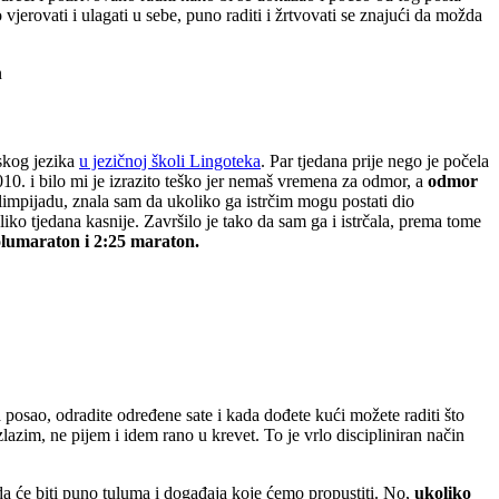
 vjerovati i ulagati u sebe, puno raditi i žrtvovati se znajući da možda
n
skog jezika
u jezičnoj školi Lingoteka
. Par tjedana prije nego je počela
 2010. i bilo mi je izrazito teško jer nemaš vremena za odmor, a
odmor
limpijadu, znala sam da ukoliko ga istrčim mogu postati dio
ko tjedana kasnije. Završilo je tako da sam ga i istrčala, prema tome
olumaraton i 2:25 maraton.
 posao, odradite određene sate i kada dođete kući možete raditi što
zlazim, ne pijem i idem rano u krevet. To je vrlo discipliniran način
a će biti puno tuluma i događaja koje ćemo propustiti. No,
ukoliko