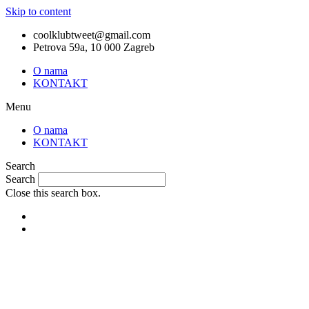
Skip to content
coolklubtweet@gmail.com
Petrova 59a, 10 000 Zagreb
O nama
KONTAKT
Menu
O nama
KONTAKT
Search
Search
Close this search box.