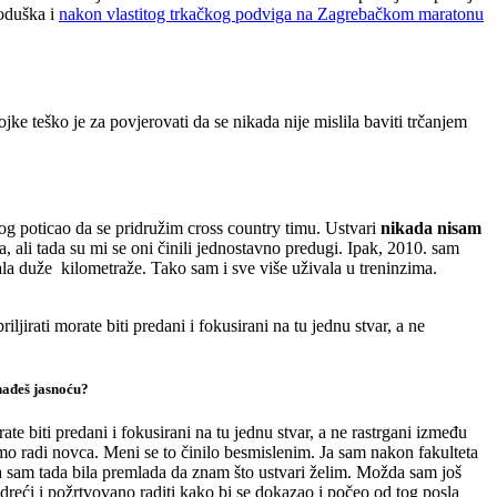
 oduška i
nakon vlastitog trkačkog podviga na Zagrebačkom maratonu
e teško je za povjerovati da se nikada nije mislila baviti trčanjem
nog poticao da se pridružim cross country timu. Ustvari
nikada nisam
, ali tada su mi se oni činili jednostavno predugi. Ipak, 2010. sam
čala duže kilometraže. Tako sam i sve više uživala u treninzima.
ljirati morate biti predani i fokusirani na tu jednu stvar, a ne
onađeš jasnoću?
ate biti predani i fokusirani na tu jednu stvar, a ne rastrgani između
samo radi novca. Meni se to činilo besmislenim. Ja sam nakon fakulteta
 sam tada bila premlada da znam što ustvari želim. Možda sam još
reći i požrtvovano raditi kako bi se dokazao i počeo od tog posla