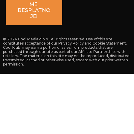
10 000
ME,
Zagreb
BESPLATNO
Croatia
JE!
© 2024 Cool Media d.o.o.. All rights reserved. Use of this site
constitutes acceptance of our Privacy Policy and Cookie Statement.
Cool Klub may earn a portion of sales from products that are
purchased through our site as part of our Affiliate Partnerships with
retailers. The material on this site may not be reproduced, distributed,
transmitted, cached or otherwise used, except with our prior written
permission.