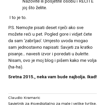
Nazovite ili posjetite osobu i RECITE
joj što želite.
I to je to.
P.S. Nemojte pisati deset riječi ako sve
možete reći u pet. Pogled gore i vidjet ćete
da sam ‘zabrljao’. Umjesto uvoda mogao
sam jednostavno napisati: Savjeti za kratko
pisanje… navesti izvor i poredati u
bulette
.
Nisam, ovo je moj blog i pišem kako me volja
(ha-ha).
Sretna 2015., neka vam bude najbolja. Ikad!
Claudio Kramaric
Savjetnik za #svedigtialno za male i velike tvrtke.