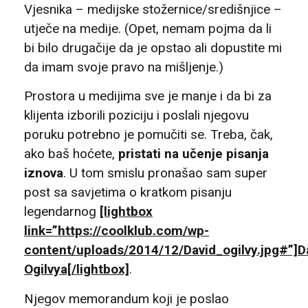
Vjesnika – medijske stožernice/središnjice –
utječe na medije. (Opet, nemam pojma da li
bi bilo drugačije da je opstao ali dopustite mi
da imam svoje pravo na mišljenje.)
Prostora u medijima sve je manje i da bi za
klijenta izborili poziciju i poslali njegovu
poruku potrebno je pomučiti se. Treba, čak,
ako baš hoćete,
pristati na učenje pisanja
iznova
. U tom smislu pronašao sam super
post sa savjetima o kratkom pisanju
legendarnog
[lightbox
link=”https://coolklub.com/wp-
content/uploads/2014/12/David_ogilvy.jpg#”]D
Ogilvya[/lightbox]
.
Njegov memorandum koji je poslao