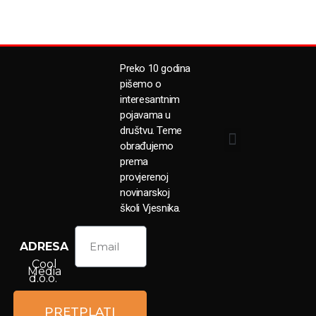
Preko 10 godina
pišemo o
interesantnim
pojavama u
društvu. Teme
obrađujemo
prema
provjerenoj
novinarskoj
školi Vjesnika.
ADRESA
Cool
Media
d.o.o.
Petrova
59a
PRETPLATI