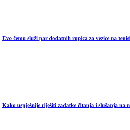
Evo čemu služi par dodatnih rupica za vezice na ten
Kako uspješnije riješiti zadatke čitanja i slušanja na 