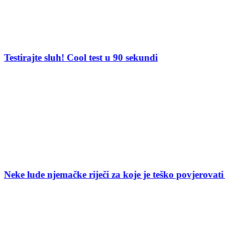
Testirajte sluh! Cool test u 90 sekundi
Neke lude njemačke riječi za koje je teško povjerovati 