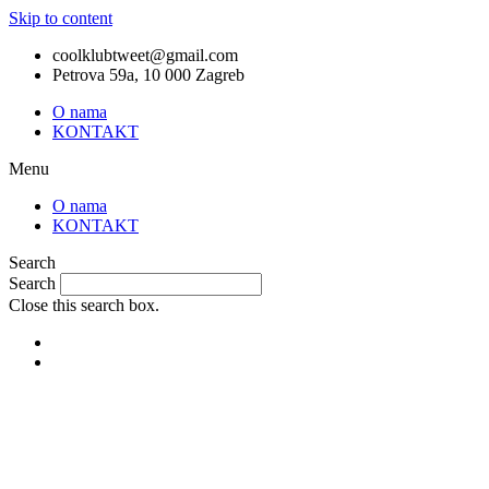
Skip to content
coolklubtweet@gmail.com
Petrova 59a, 10 000 Zagreb
O nama
KONTAKT
Menu
O nama
KONTAKT
Search
Search
Close this search box.