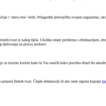
uje i ‘stress free’ efekt. Prilagodite tjelovježbu svojem organizmu, ukol
snih) tvari iz našeg tijela. Ukoliko imate problema s eliminacijom, oboga
og djelovanja na proces probave
ije su izrazito korisni kako bi Vas naučili kako pravilno disati što tako
repuni štetnih tvari. Čitajte deklaracije ili ako niste sigurni kupujte
br