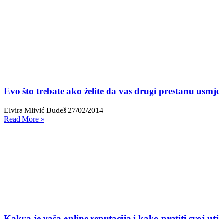
Evo što trebate ako želite da vas drugi prestanu usmj
Elvira Mlivić Budeš
27/02/2014
Read More »
Kakva je vaša online reputacija i kako pratiti svoj u