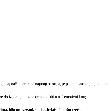
 je taj način prehrane najbolji. Kolega, je pak na paleo dijeti, i on me
žbe do izbora ljudi koje ćemo pustiti u naš emotivni krug.
ma, bilo oni vegani, ‘paleo-jedači’ ili nešto treće.