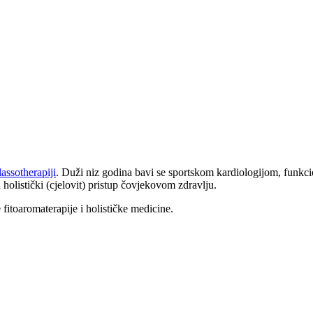
assotherapiji
. Duži niz godina bavi se sportskom kardiologijom, funkci
 holistički (cjelovit) pristup čovjekovom zdravlju.
e fitoaromaterapije i holističke medicine.