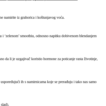
ine namirite iz grahorica i koštunjavog voća.
iliku i ‘zelenom’ smoothiu, odnosno napitku dobivenom blendanjem
o da li je uzgajivač koristio hormone za poticanje rasta životinje,
 uspoređujući ih s namirnicama koje se prerađuju i tako nas samo
 slad).