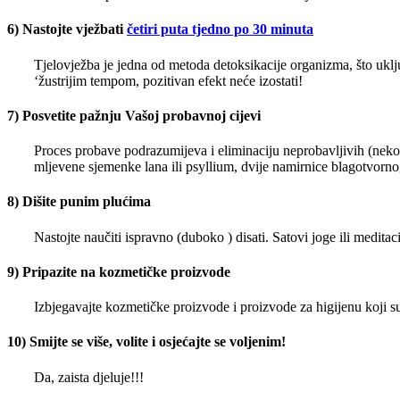
6) Nastojte vježbati
četiri puta tjedno po 30 minuta
Tjelovježba je jedna od metoda detoksikacije organizma, što uključ
‘žustrijim tempom, pozitivan efekt neće izostati!
7) Posvetite pažnju Vašoj probavnoj cijevi
Proces probave podrazumijeva i eliminaciju neprobavljivih (nekori
mljevene sjemenke lana ili psyllium, dvije namirnice blagotvorn
8) Dišite punim plućima
Nastojte naučiti ispravno (duboko ) disati. Satovi joge ili meditac
9) Pripazite na kozmetičke proizvode
Izbjegavajte kozmetičke proizvode i proizvode za higijenu koji su p
10) Smijte se više, volite i osjećajte se voljenim!
Da, zaista djeluje!!!