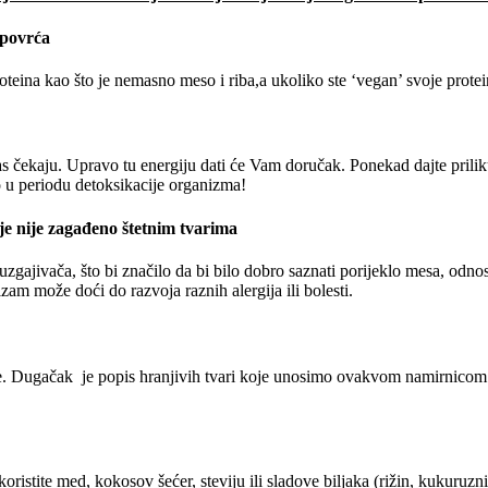
 povrća
roteina kao što je nemasno meso i riba,a ukoliko ste ‘vegan’ svoje prote
i nas čekaju. Upravo tu energiju dati će Vam doručak. Ponekad dajte pr
 u periodu detoksikacije organizma!
oje nije zagađeno štetnim tvarima
zgajivača, što bi značilo da bi bilo dobro saznati porijeklo mesa, odnosn
zam može doći do razvoja raznih alergija ili bolesti.
ade. Dugačak je popis hranjivih tvari koje unosimo ovakvom namirnicom
koristite med, kokosov šećer, steviju ili sladove biljaka (rižin, kukuruzni