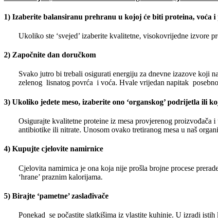
1) Izaberite balansiranu prehranu u kojoj će biti proteina, voća i
Ukoliko ste ‘svejed’ izaberite kvalitetne, visokovrijedne izvore p
2) Započnite dan doručkom
Svako jutro bi trebali osigurati energiju za dnevne izazove koj
zelenog lisnatog povrća i voća. Hvale vrijedan napitak posebno
3) Ukoliko jedete meso, izaberite ono ‘organskog’ podrijetla ili k
Osigurajte kvalitetne proteine iz mesa provjerenog proizvođača i u
antibiotike ili nitrate. Unosom ovako tretiranog mesa u naš organi
4) Kupujte cjelovite namirnice
Cjelovita namirnica je ona koja nije prošla brojne procese prer
‘hrane’ praznim kalorijama.
5) Birajte ‘pametne’ zaslađivače
Ponekad se počastite slatkišima iz vlastite kuhinje. U izradi istih 