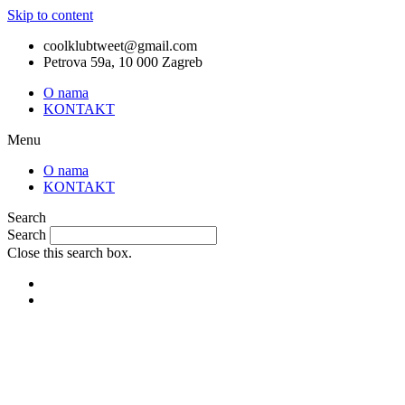
Skip to content
coolklubtweet@gmail.com
Petrova 59a, 10 000 Zagreb
O nama
KONTAKT
Menu
O nama
KONTAKT
Search
Search
Close this search box.