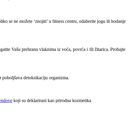
iko se ne možete ‘znojiti’ u fitness centru, odaberite jogu ili hodanje
tite Vašu prehranu vlaknima iz voća, povrća i /ili žitarica. Probajte
đer poboljšava detoksikaciju organizma.
endove
koji su deklarirani kao prirodna kozmetika