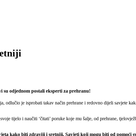
etniji
Svi su odjednom postali eksperti za prehranu!
a, odlučio je isprobati takav način prehrane i redovno dijeli savjete kako
oje tijelo i naučiti ‘čitati’ poruke koje mu šalje, od prehrane, tjelovje
eta kako biti zdraviji i sretniji. Savjeti koji mogu biti od pomoći svi