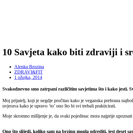
10 Savjeta kako biti zdraviji i sr
Alenka Brozina
ZDRAVI&FIT
1 ožujka, 2014
Svakodnevno smo zatrpani različitim savjetima što i kako jesti. 
Moj prijatelj, koji je negdje pročitao kako je veganska prehrana najbolj
uvjerava kako je upravo ‘to’ ono što bi svi trebali prakticirati.
Moje skromno mišljenje je, da svaki pojedinac mora najprije upoznati sv
.
Ono što slijedi, koliko sam na brzinu mogla odrediti, jest deset savj