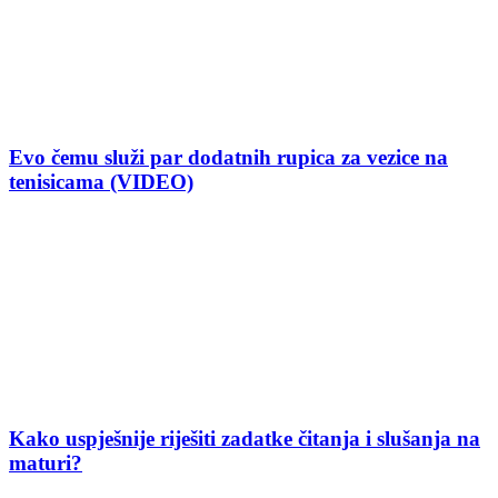
Evo čemu služi par dodatnih rupica za vezice na
tenisicama (VIDEO)
Kako uspješnije riješiti zadatke čitanja i slušanja na
maturi?