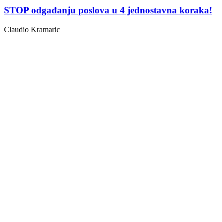
STOP odgađanju poslova u 4 jednostavna koraka!
Claudio Kramaric