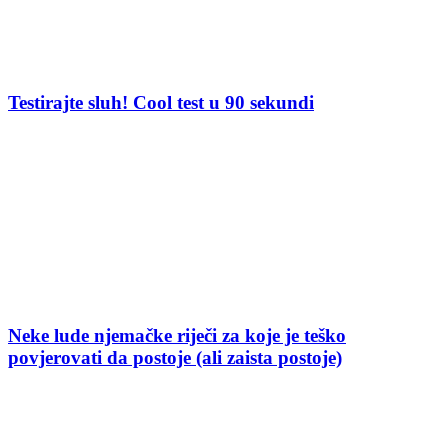
Testirajte sluh! Cool test u 90 sekundi
Neke lude njemačke riječi za koje je teško
povjerovati da postoje (ali zaista postoje)