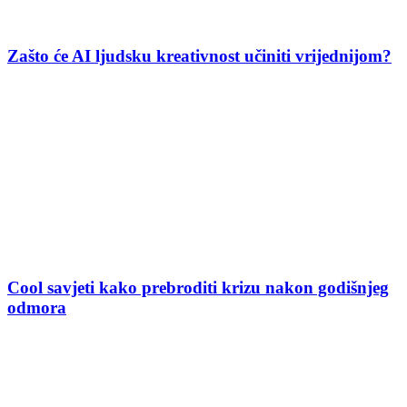
Zašto će AI ljudsku kreativnost učiniti vrijednijom?
Cool savjeti kako prebroditi krizu nakon godišnjeg
odmora