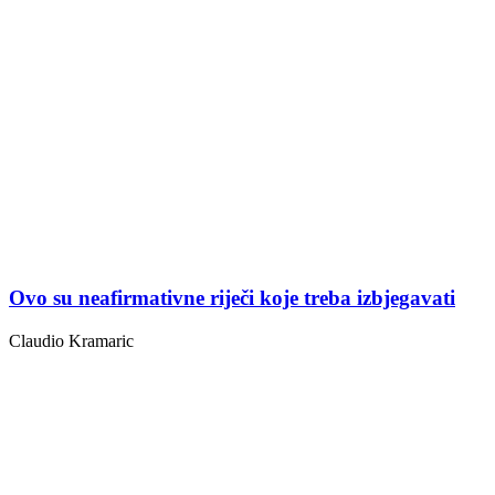
Ovo su neafirmativne riječi koje treba izbjegavati
Claudio Kramaric