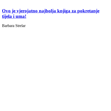
Ovo je vjerojatno najbolja knjiga za pokretanje
tijela i uma!
Barbara Strelar