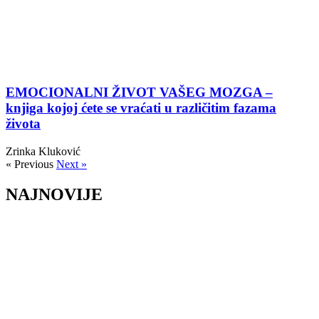
EMOCIONALNI ŽIVOT VAŠEG MOZGA –
knjiga kojoj ćete se vraćati u različitim fazama
života
Zrinka Kluković
« Previous
Next »
NAJNOVIJE