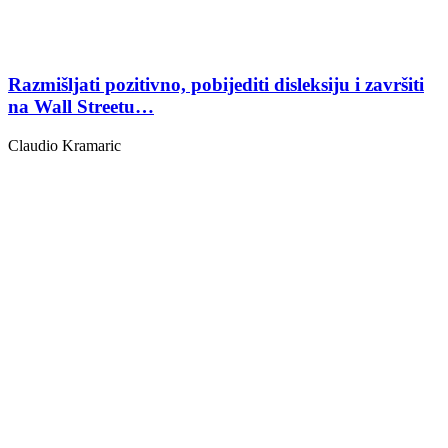
Razmišljati pozitivno, pobijediti disleksiju i završiti
na Wall Streetu…
Claudio Kramaric