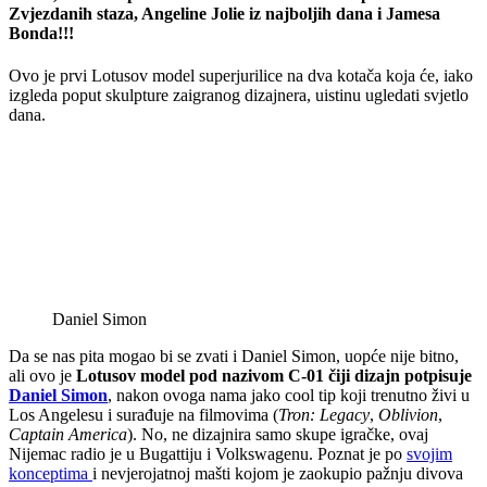
Zvjezdanih staza, Angeline Jolie iz najboljih dana i Jamesa
Bonda!!!
Ovo je prvi Lotusov model superjurilice na dva kotača koja će, iako
izgleda poput skulpture zaigranog dizajnera, uistinu ugledati svjetlo
dana.
Daniel Simon
Da se nas pita mogao bi se zvati i Daniel Simon, uopće nije bitno,
ali ovo je
Lotusov model pod nazivom C-01 čiji dizajn potpisuje
Daniel Simon
, nakon ovoga nama jako cool tip koji trenutno živi u
Los Angelesu i surađuje na filmovima (
Tron: Legacy
,
Oblivion
,
Captain America
). No, ne dizajnira samo skupe igračke, ovaj
Nijemac radio je u Bugattiju i Volkswagenu. Poznat je po
svojim
konceptima
i nevjerojatnoj mašti kojom je zaokupio pažnju divova