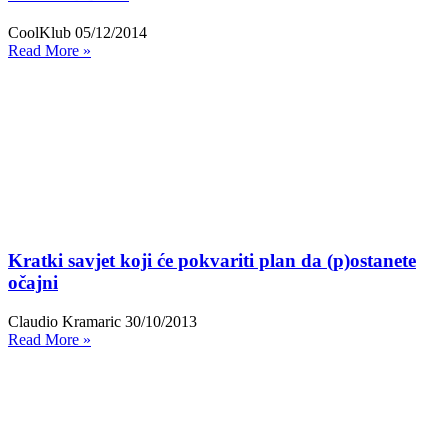
CoolKlub
05/12/2014
Read More »
Kratki savjet koji će pokvariti plan da (p)ostanete
očajni
Claudio Kramaric
30/10/2013
Read More »