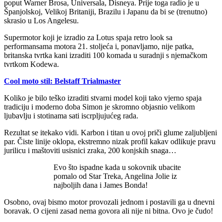
poput Warner Brosa, Universala, Disneya. Prije toga radio je u
Španjolskoj, Velikoj Britaniji, Brazilu i Japanu da bi se (trenutno)
skrasio u Los Angelesu.
Supermotor koji je izradio za Lotus spaja retro look sa
performansama motora 21. stoljeća i, ponavljamo, nije patka,
britanska tvrtka kani izraditi 100 komada u suradnji s njemačkom
tvrtkom Kodewa.
Cool moto stil: Belstaff Trialmaster
Koliko je bilo teško izraditi stvarni model koji tako vjerno spaja
tradiciju i moderno doba Simon je skromno objasnio velikom
ljubavlju i stotinama sati iscrpljujućeg rada.
Rezultat se itekako vidi. Karbon i titan u ovoj priči glume zaljubljeni
par. Čiste linije oklopa, ekstremno nizak profil kakav odlikuje pravu
jurilicu i maštoviti usisnici zraka, 200 konjskih snaga…
Evo što ispadne kada u sokovnik ubacite
pomalo od Star Treka, Angelina Jolie iz
najboljih dana i James Bonda!
Osobno, ovaj bismo motor provozali jednom i postavili ga u dnevni
boravak. O cijeni zasad nema govora ali nije ni bitna. Ovo je čudo!