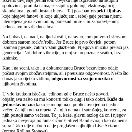
Iskreno divljenje prema tom čovjeku nije izgrađeno na skupim
spotovima, produkcijama, seksipilu, golotinji, ekstravaganciji,
skandalima i gomili instant hitova. Taj poseban
respekt i ljubav
koje njegovi fanovi (u koje uključujem i sebe) gaje prema njemu
utemeljena je na svim onim, ponekad mi se čini zaboravljenim,
jednostavnim vrijednostima.
Na ljubavi, na nadi, na ljudskosti i, naravno, tom pravom i sirovom,
dobrom starom rock’n’rollu. Jer Bruce je prvo čovjek, potom
izniman pjesnik, zatim vrstan glazbenik. Njegova muzika prelazi jaz
generacija i širi dobre vibracije, u njoj se prepoznaje svatko, bez
iznimke.
Kao i na sceni, tako i u dokumentarcu Bruce bezuvjetno odaje
počast svojim obožavateljima, ali i preuzima odgovornost. Nešto što
danas jako rijetko vidimo,
odgovornost za svoju muziku
u
njihovim životima.
U vrlo kratkom isječku, jedinom gdje Bruce nešto govori,
objašnjava zašto su mu koncerti toliko dugi i tako dobri.
Kaže da
jednostavno zna
kako je mnogima u publici ovo jedna i jedina
večer. Za njih nema repeta. Za njih nema ni sutrašnjeg koncerta, za
njih postoji samo večeras. To je, kaže, glavni razlog da on i njegov
jednako nevjerojatno fantastičan E Street Band sviraju kao da nema
sutra. Tako nije ni čudo da je proglašen najboljim Live Act-om
(prema Rolling Stone-u).