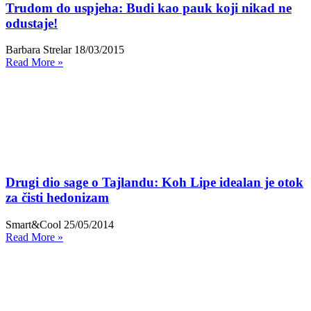
Trudom do uspjeha: Budi kao pauk koji nikad ne
odustaje!
Barbara Strelar
18/03/2015
Read More »
Drugi dio sage o Tajlandu: Koh Lipe idealan je otok
za čisti hedonizam
Smart&Cool
25/05/2014
Read More »