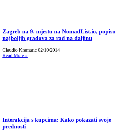
Zagreb na 9. mjestu na NomadList.io, popisu
najboljih gradova za rad na daljinu
Claudio Kramaric
02/10/2014
Read More »
Interakcija s kupcima: Kako pokazati svoje
prednosti