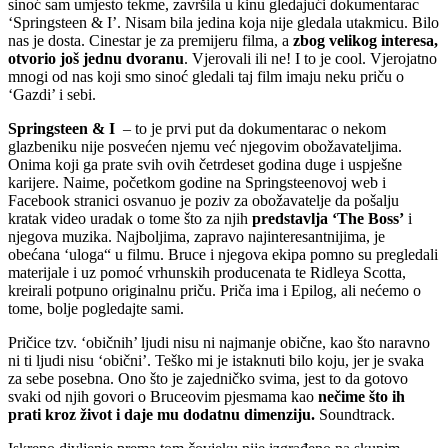
sinoć sam umjesto tekme, završila u kinu gledajući dokumentarac
‘Springsteen & I’. Nisam bila jedina koja nije gledala utakmicu. Bilo
nas je dosta. Cinestar je za premijeru filma, a
zbog velikog interesa,
otvorio još jednu dvoranu
. Vjerovali ili ne! I to je cool. Vjerojatno
mnogi od nas koji smo sinoć gledali taj film imaju neku priču o
‘Gazdi’ i sebi.
Springsteen & I
– to je prvi put da dokumentarac o nekom
glazbeniku nije posvećen njemu već njegovim obožavateljima.
Onima koji ga prate svih ovih četrdeset godina duge i uspješne
karijere. Naime, početkom godine na Springsteenovoj web i
Facebook stranici osvanuo je poziv za obožavatelje da pošalju
kratak video uradak o tome što za njih
predstavlja ‘The Boss’
i
njegova muzika. Najboljima, zapravo najinteresantnijima, je
obećana ‘uloga“ u filmu. Bruce i njegova ekipa pomno su pregledali
materijale i uz pomoć vrhunskih producenata te Ridleya Scotta,
kreirali potpuno originalnu priču. Priča ima i Epilog, ali nećemo o
tome, bolje pogledajte sami.
Pričice tzv. ‘običnih’ ljudi nisu ni najmanje obične, kao što naravno
ni ti ljudi nisu ‘obični’. Teško mi je istaknuti bilo koju, jer je svaka
za sebe posebna. Ono što je zajedničko svima, jest to da gotovo
svaki od njih govori o Bruceovim pjesmama kao
nečime što ih
prati kroz život i daje mu dodatnu dimenziju.
Soundtrack.