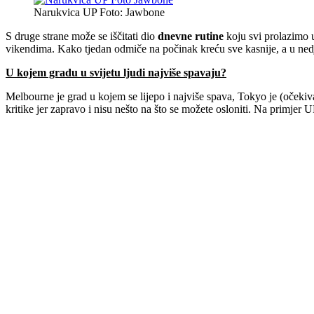
Narukvica UP Foto: Jawbone
S druge strane može se iščitati dio
dnevne rutine
koju svi prolazimo u
vikendima. Kako tjedan odmiče na počinak kreću sve kasnije, a u nedje
U kojem gradu u svijetu ljudi najviše spavaju?
Melbourne je grad u kojem se lijepo i najviše spava, Tokyo je (očeki
kritike jer zapravo i nisu nešto na što se možete osloniti. Na primjer