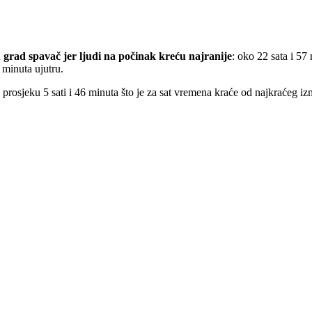
u grad spavač jer ljudi na počinak kreću najranije
: oko 22 sata i 57 
8 minuta ujutru.
 prosjeku 5 sati i 46 minuta što je za sat vremena kraće od najkraćeg