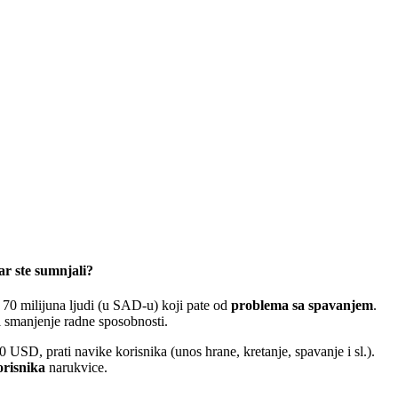
r ste sumnjali?
je 70 milijuna ljudi (u SAD-u) koji pate od
problema sa spavanjem
.
 i smanjenje radne sposobnosti.
 USD, prati navike korisnika (unos hrane, kretanje, spavanje i sl.).
orisnika
narukvice.