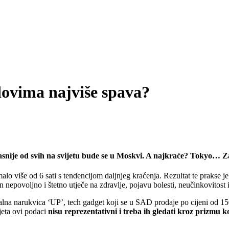
ovima najviše spava?
nije od svih na svijetu bude se u Moskvi. A najkraće? Tokyo… Za
k malo više od 6 sati s tendencijom daljnjeg kraćenja. Rezultat te prakse 
n nepovoljno i štetno utječe na zdravlje, pojavu bolesti, neučinkovitost
talna narukvica ‘UP’, tech gadget koji se u SAD prodaje po cijeni od 150
ijeta ovi podaci
nisu reprezentativni i treba ih gledati kroz prizmu k