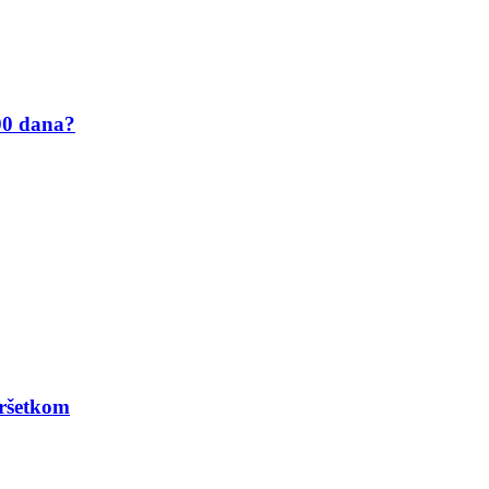
100 dana?
vršetkom