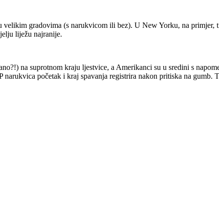
 velikim gradovima (s narukvicom ili bez). U New Yorku, na primjer, tij
lju liježu najranije.
vano?!) na suprotnom kraju ljestvice, a Amerikanci su u sredini s napo
 UP narukvica početak i kraj spavanja registrira nakon pritiska na gumb.