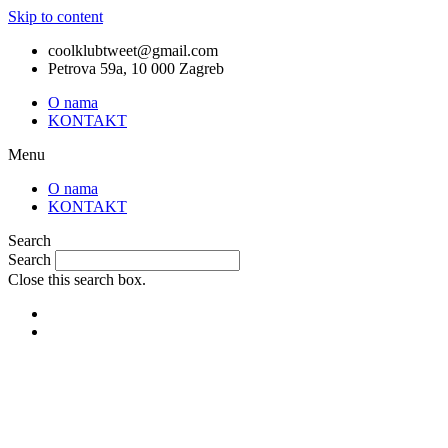
Skip to content
coolklubtweet@gmail.com
Petrova 59a, 10 000 Zagreb
O nama
KONTAKT
Menu
O nama
KONTAKT
Search
Search
Close this search box.