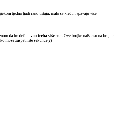
ekom tjedna ljudi rano ustaju, malo se kreću i spavaju više
menom da im definitivno
treba više sna
. Ove brojke naišle su na brojne
 Tko može zaspati iste sekunde(?)