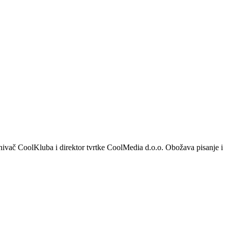
 Osnivač CoolKluba i direktor tvrtke CoolMedia d.o.o. Obožava pisanje i