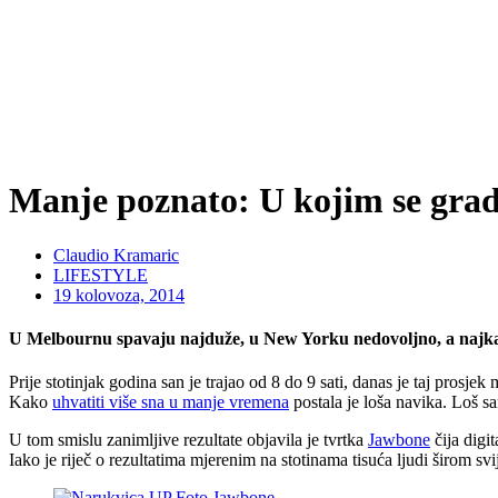
Manje poznato: U kojim se grad
Claudio Kramaric
LIFESTYLE
19 kolovoza, 2014
U Melbournu spavaju najduže, u New Yorku nedovoljno, a najkas
Prije stotinjak godina san je trajao od 8 do 9 sati, danas je taj prosje
Kako
uhvatiti više sna u manje vremena
postala je loša navika. Loš sa
U tom smislu zanimljive rezultate objavila je tvrtka
Jawbone
čija digi
Iako je riječ o rezultatima mjerenim na stotinama tisuća ljudi širom sv