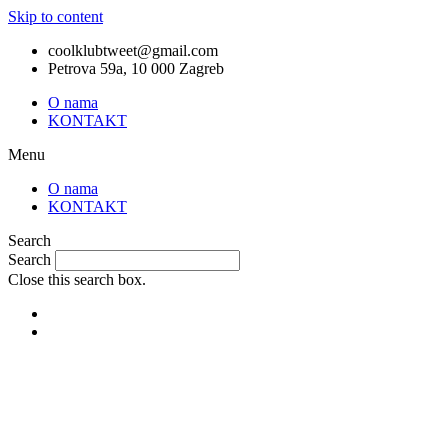
Skip to content
coolklubtweet@gmail.com
Petrova 59a, 10 000 Zagreb
O nama
KONTAKT
Menu
O nama
KONTAKT
Search
Search
Close this search box.