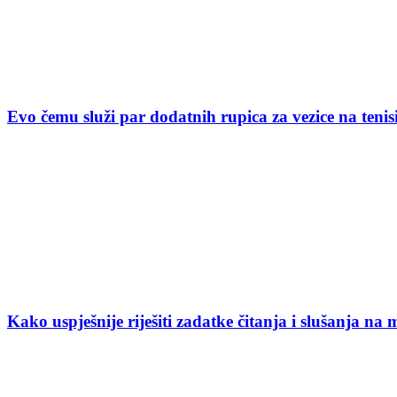
Evo čemu služi par dodatnih rupica za vezice na ten
Kako uspješnije riješiti zadatke čitanja i slušanja na 