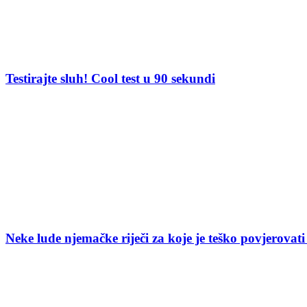
Testirajte sluh! Cool test u 90 sekundi
Neke lude njemačke riječi za koje je teško povjerovati 