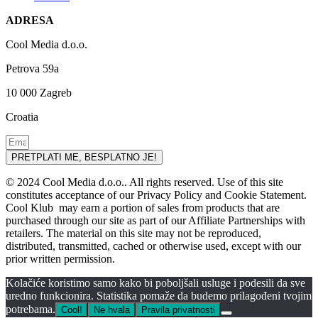
ADRESA
Cool Media d.o.o.
Petrova 59a
10 000 Zagreb
Croatia
PRETPLATI ME, BESPLATNO JE!
© 2024 Cool Media d.o.o.. All rights reserved. Use of this site
constitutes acceptance of our Privacy Policy and Cookie Statement.
Cool Klub may earn a portion of sales from products that are
purchased through our site as part of our Affiliate Partnerships with
retailers. The material on this site may not be reproduced,
distributed, transmitted, cached or otherwise used, except with our
prior written permission.
Kolačiće koristimo samo kako bi poboljšali usluge i podesili da sve
uredno funkcionira. Statistika pomaže da budemo prilagođeni tvojim
potrebama.
Cool!
Ne hvala
Pravila privatnosti