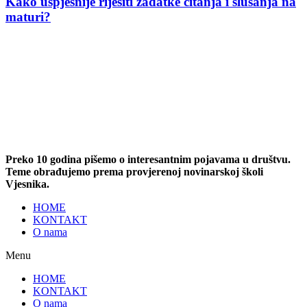
Kako uspješnije riješiti zadatke čitanja i slušanja na
maturi?
Preko 10 godina pišemo o interesantnim pojavama u društvu.
Teme obrađujemo prema provjerenoj novinarskoj školi
Vjesnika.
HOME
KONTAKT
O nama
Menu
HOME
KONTAKT
O nama