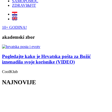
SAMOPOMOĆ
ZDRAVI&FIT
10+ GODINA!
akademski zbor
Pogledajte kako je Hrvatska pošta za Božić
iznenadila svoje korisnike (VIDEO)
CoolKlub
NAJNOVIJE