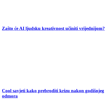
Zašto će AI ljudsku kreativnost učiniti vrijednijom?
Cool savjeti kako prebroditi krizu nakon godišnjeg
odmora