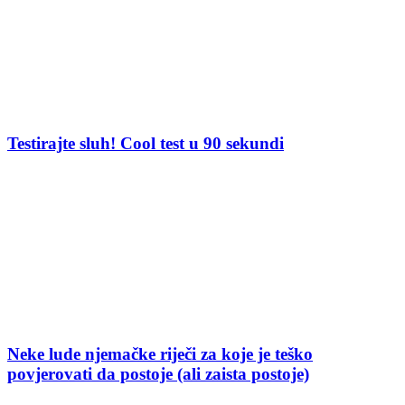
Testirajte sluh! Cool test u 90 sekundi
Neke lude njemačke riječi za koje je teško
povjerovati da postoje (ali zaista postoje)