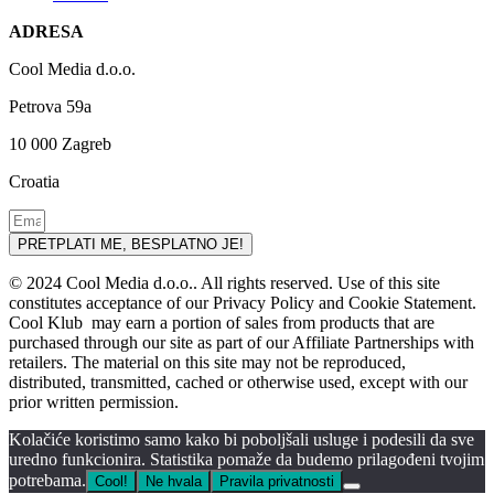
ADRESA
Cool Media d.o.o.
Petrova 59a
10 000 Zagreb
Croatia
PRETPLATI ME, BESPLATNO JE!
© 2024 Cool Media d.o.o.. All rights reserved. Use of this site
constitutes acceptance of our Privacy Policy and Cookie Statement.
Cool Klub may earn a portion of sales from products that are
purchased through our site as part of our Affiliate Partnerships with
retailers. The material on this site may not be reproduced,
distributed, transmitted, cached or otherwise used, except with our
prior written permission.
Kolačiće koristimo samo kako bi poboljšali usluge i podesili da sve
uredno funkcionira. Statistika pomaže da budemo prilagođeni tvojim
potrebama.
Cool!
Ne hvala
Pravila privatnosti