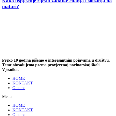
Kako uspješnije riješiti zadatke čitanja i slušanja na
maturi?
Preko 10 godina pišemo o interesantnim pojavama u društvu.
Teme obrađujemo prema provjerenoj novinarskoj školi
Vjesnika.
HOME
KONTAKT
O nama
Menu
HOME
KONTAKT
O nama