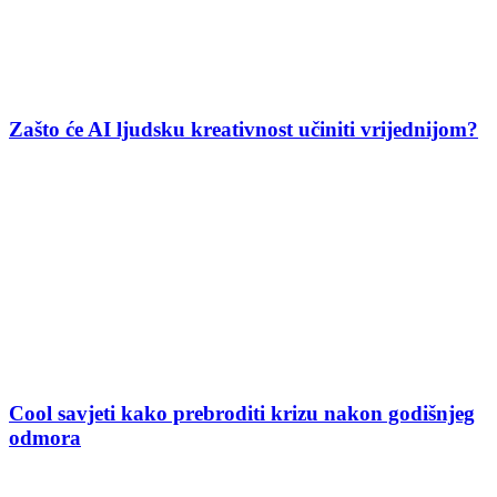
Zašto će AI ljudsku kreativnost učiniti vrijednijom?
Cool savjeti kako prebroditi krizu nakon godišnjeg
odmora