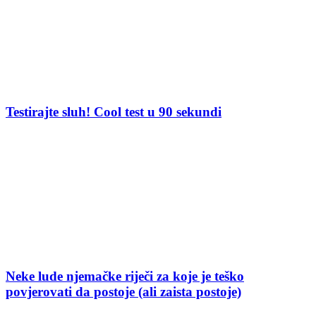
Testirajte sluh! Cool test u 90 sekundi
Neke lude njemačke riječi za koje je teško
povjerovati da postoje (ali zaista postoje)