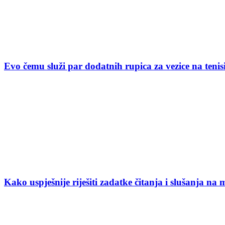
Evo čemu služi par dodatnih rupica za vezice na ten
Kako uspješnije riješiti zadatke čitanja i slušanja na 