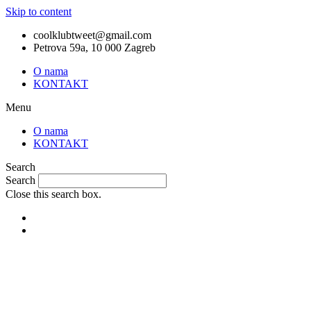
Skip to content
coolklubtweet@gmail.com
Petrova 59a, 10 000 Zagreb
O nama
KONTAKT
Menu
O nama
KONTAKT
Search
Search
Close this search box.