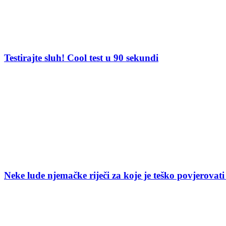
Testirajte sluh! Cool test u 90 sekundi
Neke lude njemačke riječi za koje je teško povjerovati 