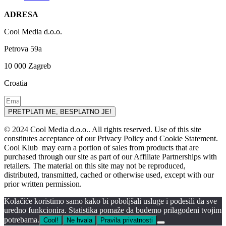
ADRESA
Cool Media d.o.o.
Petrova 59a
10 000 Zagreb
Croatia
PRETPLATI ME, BESPLATNO JE!
© 2024 Cool Media d.o.o.. All rights reserved. Use of this site
constitutes acceptance of our Privacy Policy and Cookie Statement.
Cool Klub may earn a portion of sales from products that are
purchased through our site as part of our Affiliate Partnerships with
retailers. The material on this site may not be reproduced,
distributed, transmitted, cached or otherwise used, except with our
prior written permission.
Kolačiće koristimo samo kako bi poboljšali usluge i podesili da sve
uredno funkcionira. Statistika pomaže da budemo prilagođeni tvojim
potrebama.
Cool!
Ne hvala
Pravila privatnosti