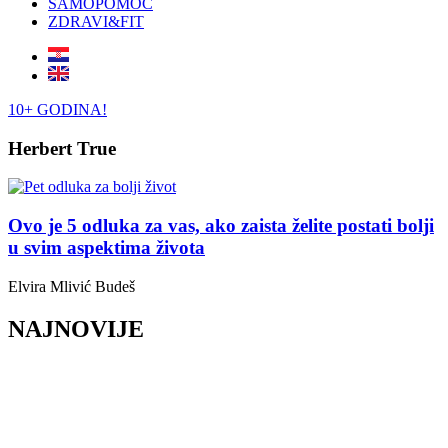
SAMOPOMOĆ
ZDRAVI&FIT
10+ GODINA!
Herbert True
Ovo je 5 odluka za vas, ako zaista želite postati bolji
u svim aspektima života
Elvira Mlivić Budeš
NAJNOVIJE