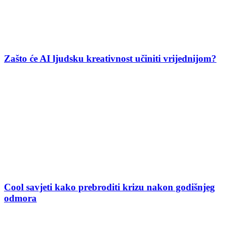
Zašto će AI ljudsku kreativnost učiniti vrijednijom?
Cool savjeti kako prebroditi krizu nakon godišnjeg
odmora