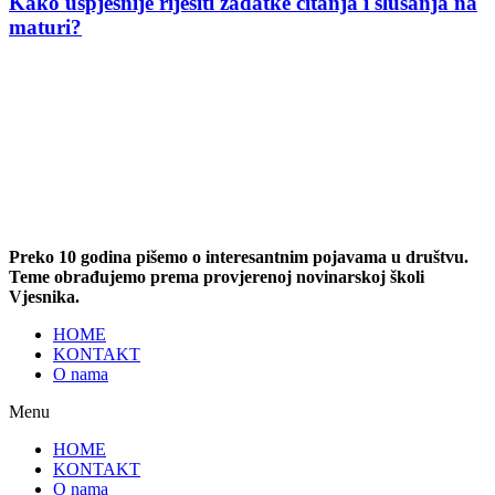
Kako uspješnije riješiti zadatke čitanja i slušanja na
maturi?
Preko 10 godina pišemo o interesantnim pojavama u društvu.
Teme obrađujemo prema provjerenoj novinarskoj školi
Vjesnika.
HOME
KONTAKT
O nama
Menu
HOME
KONTAKT
O nama