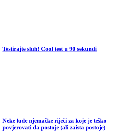
Testirajte sluh! Cool test u 90 sekundi
Neke lude njemačke riječi za koje je teško
povjerovati da postoje (ali zaista postoje)