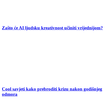
Zašto će AI ljudsku kreativnost učiniti vrijednijom?
Cool savjeti kako prebroditi krizu nakon godišnjeg
odmora