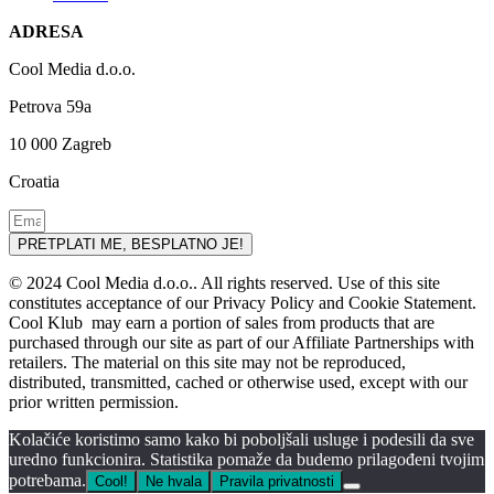
ADRESA
Cool Media d.o.o.
Petrova 59a
10 000 Zagreb
Croatia
PRETPLATI ME, BESPLATNO JE!
© 2024 Cool Media d.o.o.. All rights reserved. Use of this site
constitutes acceptance of our Privacy Policy and Cookie Statement.
Cool Klub may earn a portion of sales from products that are
purchased through our site as part of our Affiliate Partnerships with
retailers. The material on this site may not be reproduced,
distributed, transmitted, cached or otherwise used, except with our
prior written permission.
Kolačiće koristimo samo kako bi poboljšali usluge i podesili da sve
uredno funkcionira. Statistika pomaže da budemo prilagođeni tvojim
potrebama.
Cool!
Ne hvala
Pravila privatnosti