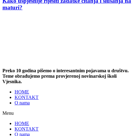
Kako uspješnije riješiti zadatke čitanja i slušanja na
maturi?
Preko 10 godina pišemo o interesantnim pojavama u društvu.
Teme obrađujemo prema provjerenoj novinarskoj školi
Vjesnika.
HOME
KONTAKT
O nama
Menu
HOME
KONTAKT
O nama