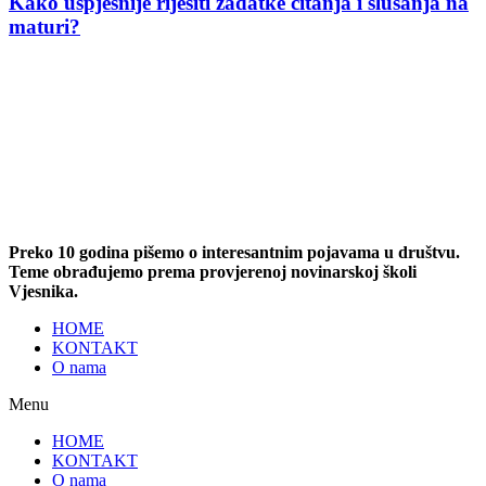
Kako uspješnije riješiti zadatke čitanja i slušanja na
maturi?
Preko 10 godina pišemo o interesantnim pojavama u društvu.
Teme obrađujemo prema provjerenoj novinarskoj školi
Vjesnika.
HOME
KONTAKT
O nama
Menu
HOME
KONTAKT
O nama