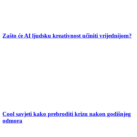
Zašto će AI ljudsku kreativnost učiniti vrijednijom?
Cool savjeti kako prebroditi krizu nakon godišnjeg
odmora