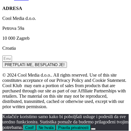
ADRESA
Cool Media d.o.o.
Petrova 59a
10 000 Zagreb
Croatia
PRETPLATI ME, BESPLATNO JE!
© 2024 Cool Media d.o.o.. All rights reserved. Use of this site
constitutes acceptance of our Privacy Policy and Cookie Statement.
Cool Klub may earn a portion of sales from products that are
purchased through our site as part of our Affiliate Partnerships with
retailers. The material on this site may not be reproduced,
distributed, transmitted, cached or otherwise used, except with our
prior written permission.
Kolačiće koristimo samo kako bi poboljšali usluge i podesili da sve
uredno funkcionira. Statistika pomaže da budemo prilagođeni tvojim
potrebama.
Cool!
Ne hvala
Pravila privatnosti