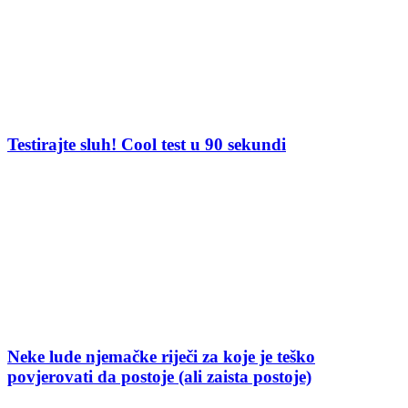
Testirajte sluh! Cool test u 90 sekundi
Neke lude njemačke riječi za koje je teško
povjerovati da postoje (ali zaista postoje)