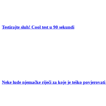
Testirajte sluh! Cool test u 90 sekundi
Neke lude njemačke riječi za koje je teško povjerovati 