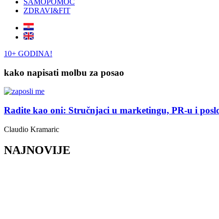
SAMOPOMOĆ
ZDRAVI&FIT
10+ GODINA!
kako napisati molbu za posao
Radite kao oni: Stručnjaci u marketingu, PR-u i posl
Claudio Kramaric
NAJNOVIJE