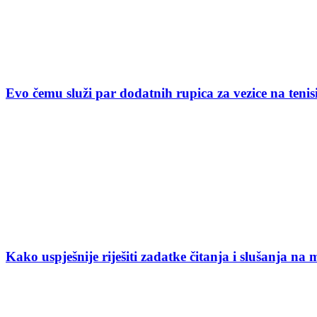
Evo čemu služi par dodatnih rupica za vezice na ten
Kako uspješnije riješiti zadatke čitanja i slušanja na 