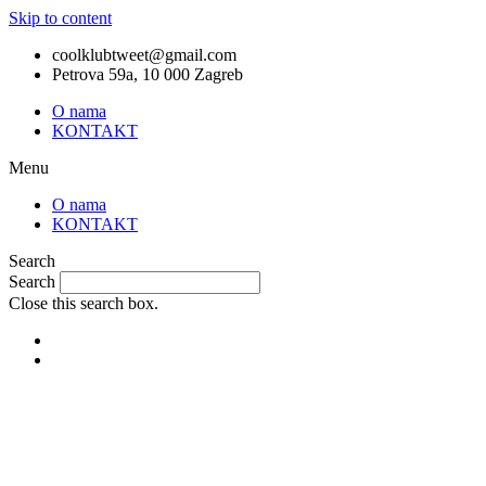
Skip to content
coolklubtweet@gmail.com
Petrova 59a, 10 000 Zagreb
O nama
KONTAKT
Menu
O nama
KONTAKT
Search
Search
Close this search box.