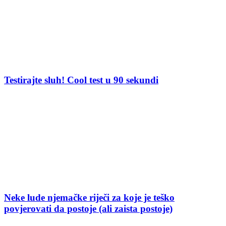
Testirajte sluh! Cool test u 90 sekundi
Neke lude njemačke riječi za koje je teško
povjerovati da postoje (ali zaista postoje)