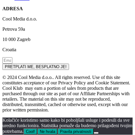
ADRESA
Cool Media d.o.o.
Petrova 59a
10 000 Zagreb
Croatia
PRETPLATI ME, BESPLATNO JE!
© 2024 Cool Media d.o.o.. All rights reserved. Use of this site
constitutes acceptance of our Privacy Policy and Cookie Statement.
Cool Klub may earn a portion of sales from products that are
purchased through our site as part of our Affiliate Partnerships with
retailers. The material on this site may not be reproduced,
distributed, transmitted, cached or otherwise used, except with our
prior written permission.
Kolačiće koristimo samo kako bi poboljšali usluge i podesili da sve
uredno funkcionira. Statistika pomaže da budemo prilagođeni tvojim
potrebama.
Cool!
Ne hvala
Pravila privatnosti