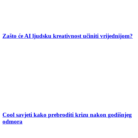
Zašto će AI ljudsku kreativnost učiniti vrijednijom?
Cool savjeti kako prebroditi krizu nakon godišnjeg
odmora