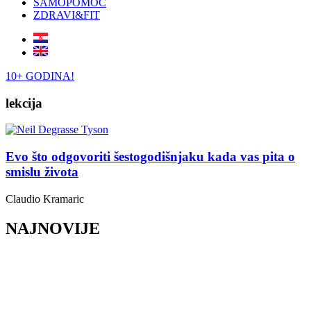
SAMOPOMOĆ
ZDRAVI&FIT
10+ GODINA!
lekcija
Evo što odgovoriti šestogodišnjaku kada vas pita o
smislu života
Claudio Kramaric
NAJNOVIJE