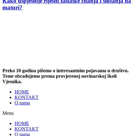
Kako uspješnije riješiti zadatke čitanja i slušanja na
maturi?
Preko 10 godina pišemo o interesantnim pojavama u društvu.
Teme obrađujemo prema provjerenoj novinarskoj školi
Vjesnika.
HOME
KONTAKT
O nama
Menu
HOME
KONTAKT
O nama