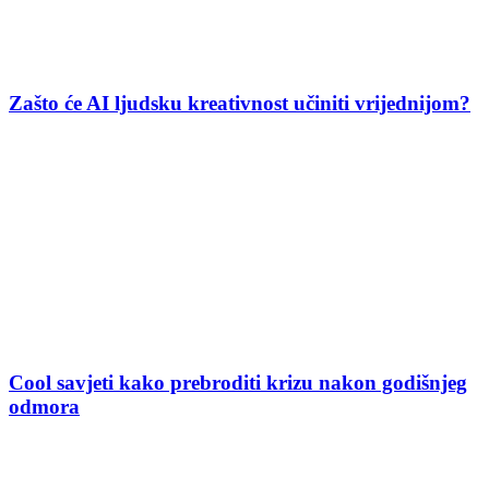
Zašto će AI ljudsku kreativnost učiniti vrijednijom?
Cool savjeti kako prebroditi krizu nakon godišnjeg
odmora