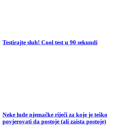
Testirajte sluh! Cool test u 90 sekundi
Neke lude njemačke riječi za koje je teško
povjerovati da postoje (ali zaista postoje)