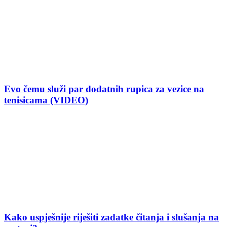
Evo čemu služi par dodatnih rupica za vezice na
tenisicama (VIDEO)
Kako uspješnije riješiti zadatke čitanja i slušanja na