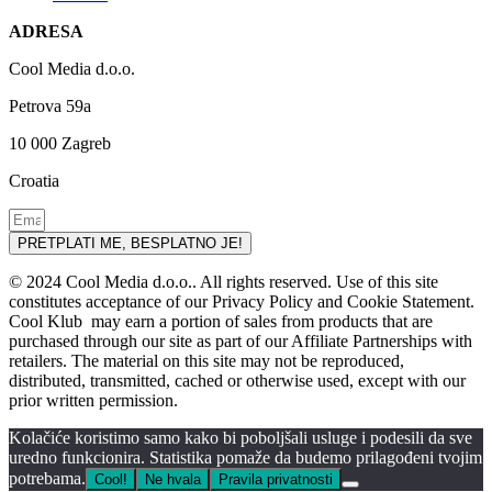
ADRESA
Cool Media d.o.o.
Petrova 59a
10 000 Zagreb
Croatia
PRETPLATI ME, BESPLATNO JE!
© 2024 Cool Media d.o.o.. All rights reserved. Use of this site
constitutes acceptance of our Privacy Policy and Cookie Statement.
Cool Klub may earn a portion of sales from products that are
purchased through our site as part of our Affiliate Partnerships with
retailers. The material on this site may not be reproduced,
distributed, transmitted, cached or otherwise used, except with our
prior written permission.
Kolačiće koristimo samo kako bi poboljšali usluge i podesili da sve
uredno funkcionira. Statistika pomaže da budemo prilagođeni tvojim
potrebama.
Cool!
Ne hvala
Pravila privatnosti