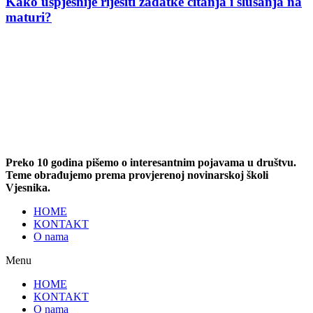
Kako uspješnije riješiti zadatke čitanja i slušanja na
maturi?
Preko 10 godina pišemo o interesantnim pojavama u društvu.
Teme obrađujemo prema provjerenoj novinarskoj školi
Vjesnika.
HOME
KONTAKT
O nama
Menu
HOME
KONTAKT
O nama