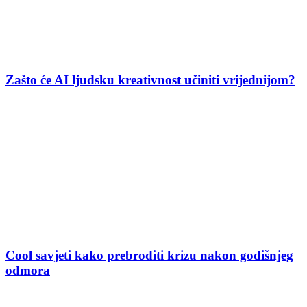
Zašto će AI ljudsku kreativnost učiniti vrijednijom?
Cool savjeti kako prebroditi krizu nakon godišnjeg
odmora