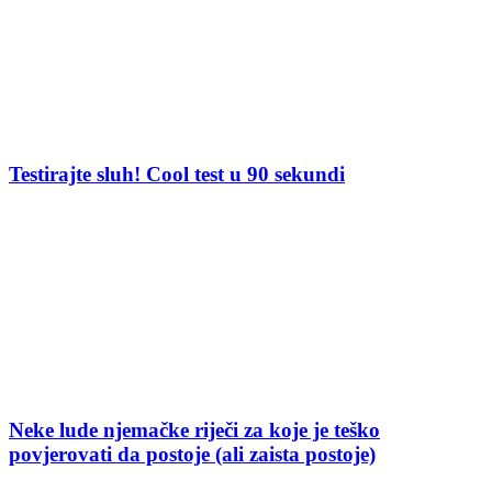
Testirajte sluh! Cool test u 90 sekundi
Neke lude njemačke riječi za koje je teško
povjerovati da postoje (ali zaista postoje)