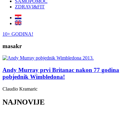
SAMOPOMOĆ
ZDRAVI&FIT
10+ GODINA!
masakr
Andy Murray prvi Britanac nakon 77 godina
pobjednik Wimbledona!
Claudio Kramaric
NAJNOVIJE