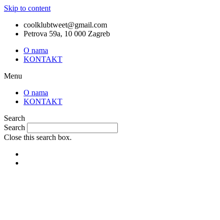
Skip to content
coolklubtweet@gmail.com
Petrova 59a, 10 000 Zagreb
O nama
KONTAKT
Menu
O nama
KONTAKT
Search
Search
Close this search box.