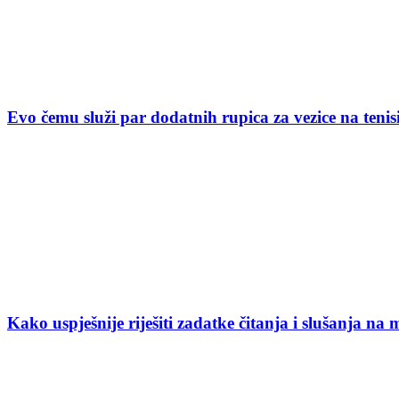
Evo čemu služi par dodatnih rupica za vezice na ten
Kako uspješnije riješiti zadatke čitanja i slušanja na 