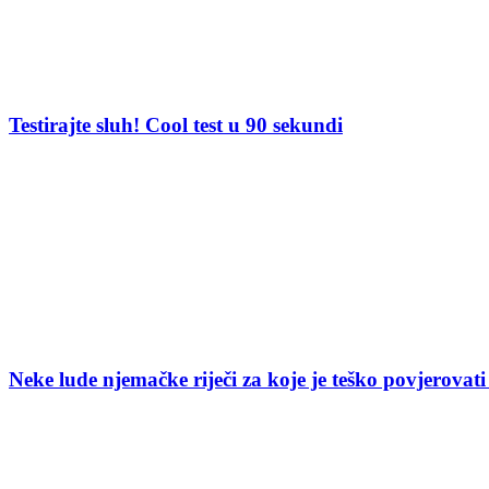
Testirajte sluh! Cool test u 90 sekundi
Neke lude njemačke riječi za koje je teško povjerovati 