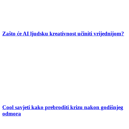
Zašto će AI ljudsku kreativnost učiniti vrijednijom?
Cool savjeti kako prebroditi krizu nakon godišnjeg
odmora