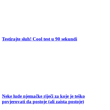
Testirajte sluh! Cool test u 90 sekundi
Neke lude njemačke riječi za koje je teško
povjerovati da postoje (ali zaista postoje)