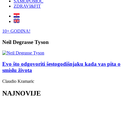
SAMOPOMOĆ
ZDRAVI&FIT
10+ GODINA!
Neil Degrasse Tyson
Evo što odgovoriti šestogodišnjaku kada vas pita o
smislu života
Claudio Kramaric
NAJNOVIJE