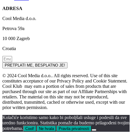
ADRESA
Cool Media d.o.o.
Petrova 59a
10 000 Zagreb
Croatia
PRETPLATI ME, BESPLATNO JE!
© 2024 Cool Media d.o.o.. All rights reserved. Use of this site
constitutes acceptance of our Privacy Policy and Cookie Statement.
Cool Klub may earn a portion of sales from products that are
purchased through our site as part of our Affiliate Partnerships with
retailers. The material on this site may not be reproduced,
distributed, transmitted, cached or otherwise used, except with our
prior written permission.
Kolačiće koristimo samo kako bi poboljšali usluge i podesili da sve
uredno funkcionira. Statistika pomaže da budemo prilagođeni tvojim
potrebama.
Cool!
Ne hvala
Pravila privatnosti