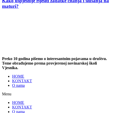
Kako uspješnije riješiti zadatke čitanja i slušanja na
maturi?
Preko 10 godina pišemo o interesantnim pojavama u društvu.
Teme obrađujemo prema provjerenoj novinarskoj školi
Vjesnika.
HOME
KONTAKT
O nama
Menu
HOME
KONTAKT
O nama