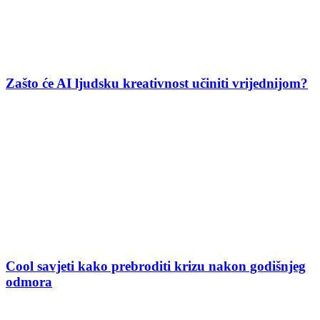
Zašto će AI ljudsku kreativnost učiniti vrijednijom?
Cool savjeti kako prebroditi krizu nakon godišnjeg
odmora