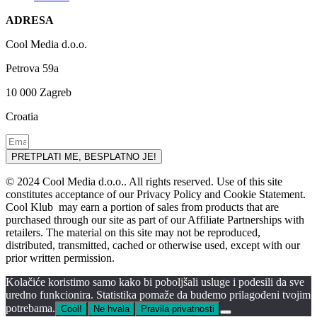
ADRESA
Cool Media d.o.o.
Petrova 59a
10 000 Zagreb
Croatia
PRETPLATI ME, BESPLATNO JE!
© 2024 Cool Media d.o.o.. All rights reserved. Use of this site
constitutes acceptance of our Privacy Policy and Cookie Statement.
Cool Klub may earn a portion of sales from products that are
purchased through our site as part of our Affiliate Partnerships with
retailers. The material on this site may not be reproduced,
distributed, transmitted, cached or otherwise used, except with our
prior written permission.
Kolačiće koristimo samo kako bi poboljšali usluge i podesili da sve
uredno funkcionira. Statistika pomaže da budemo prilagođeni tvojim
potrebama.
Cool!
Ne hvala
Pravila privatnosti