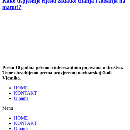
Kako uspješnije riješiti zadatke čitanja i slušanja na
maturi?
Preko 10 godina pišemo o interesantnim pojavama u društvu.
Teme obrađujemo prema provjerenoj novinarskoj školi
Vjesnika.
HOME
KONTAKT
O nama
Menu
HOME
KONTAKT
O nama