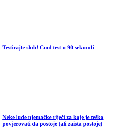
Testirajte sluh! Cool test u 90 sekundi
Neke lude njemačke riječi za koje je teško
povjerovati da postoje (ali zaista postoje)