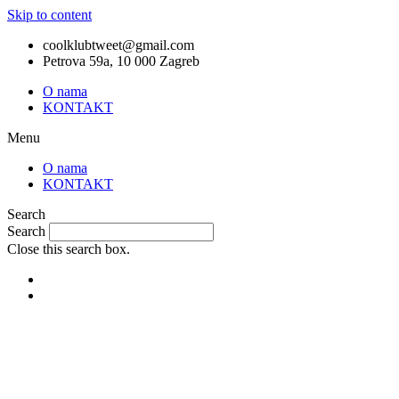
Skip to content
coolklubtweet@gmail.com
Petrova 59a, 10 000 Zagreb
O nama
KONTAKT
Menu
O nama
KONTAKT
Search
Search
Close this search box.