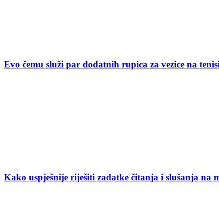
Evo čemu služi par dodatnih rupica za vezice na ten
Kako uspješnije riješiti zadatke čitanja i slušanja na 