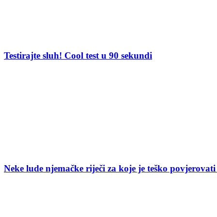
Testirajte sluh! Cool test u 90 sekundi
Neke lude njemačke riječi za koje je teško povjerovati 