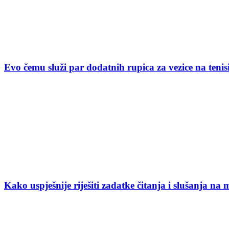
Evo čemu služi par dodatnih rupica za vezice na ten
Kako uspješnije riješiti zadatke čitanja i slušanja na 