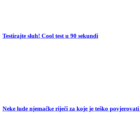
Testirajte sluh! Cool test u 90 sekundi
Neke lude njemačke riječi za koje je teško povjerovati 