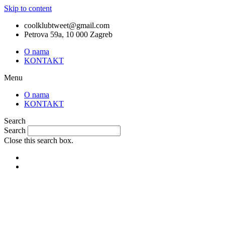
Skip to content
coolklubtweet@gmail.com
Petrova 59a, 10 000 Zagreb
O nama
KONTAKT
Menu
O nama
KONTAKT
Search
Search
Close this search box.