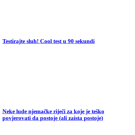
Testirajte sluh! Cool test u 90 sekundi
Neke lude njemačke riječi za koje je teško
povjerovati da postoje (ali zaista postoje)