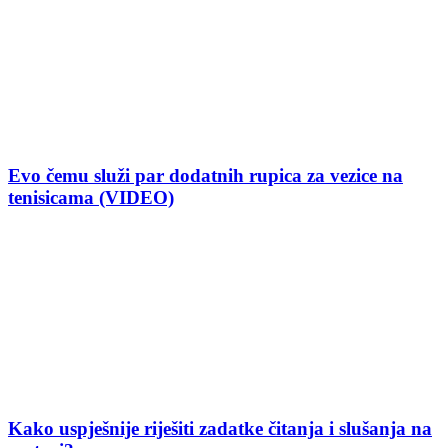
Evo čemu služi par dodatnih rupica za vezice na
tenisicama (VIDEO)
Kako uspješnije riješiti zadatke čitanja i slušanja na