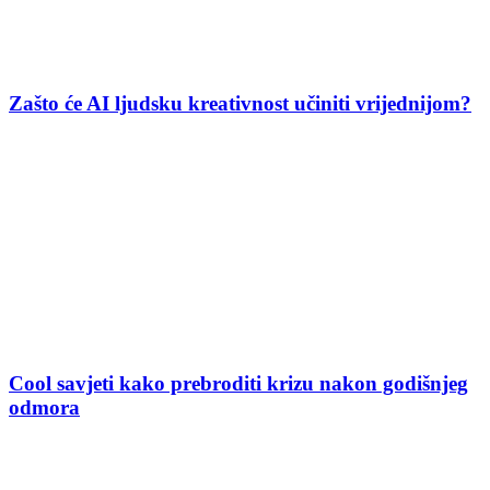
Zašto će AI ljudsku kreativnost učiniti vrijednijom?
Cool savjeti kako prebroditi krizu nakon godišnjeg
odmora