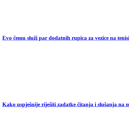
Evo čemu služi par dodatnih rupica za vezice na ten
Kako uspješnije riješiti zadatke čitanja i slušanja na 