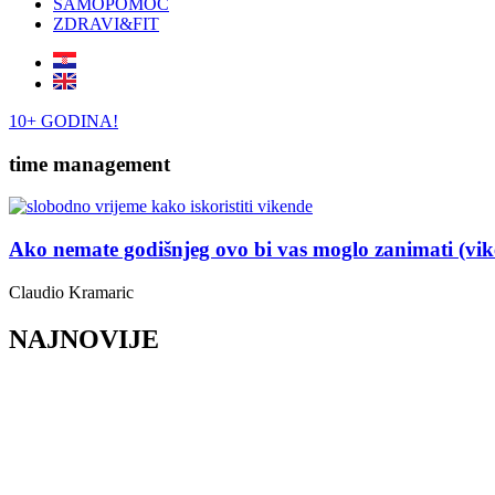
SAMOPOMOĆ
ZDRAVI&FIT
10+ GODINA!
time management
Ako nemate godišnjeg ovo bi vas moglo zanimati (vike
Claudio Kramaric
NAJNOVIJE