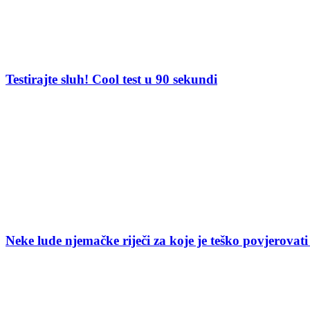
Testirajte sluh! Cool test u 90 sekundi
Neke lude njemačke riječi za koje je teško povjerovati 