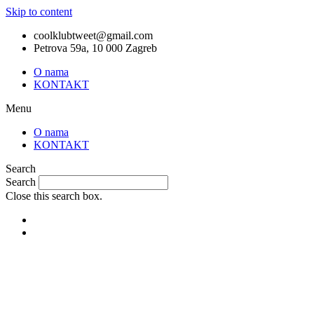
Skip to content
coolklubtweet@gmail.com
Petrova 59a, 10 000 Zagreb
O nama
KONTAKT
Menu
O nama
KONTAKT
Search
Search
Close this search box.