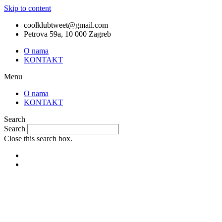
Skip to content
coolklubtweet@gmail.com
Petrova 59a, 10 000 Zagreb
O nama
KONTAKT
Menu
O nama
KONTAKT
Search
Search
Close this search box.