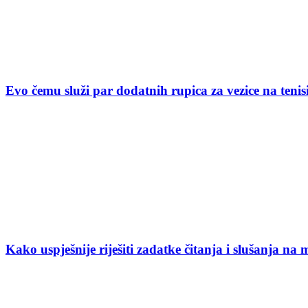
Evo čemu služi par dodatnih rupica za vezice na ten
Kako uspješnije riješiti zadatke čitanja i slušanja na 