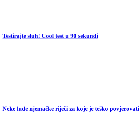
Testirajte sluh! Cool test u 90 sekundi
Neke lude njemačke riječi za koje je teško povjerovati 