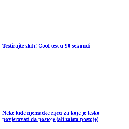
Testirajte sluh! Cool test u 90 sekundi
Neke lude njemačke riječi za koje je teško
povjerovati da postoje (ali zaista postoje)