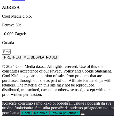
ADRESA
Cool Media d.o.o.
Petrova 59a
10 000 Zagreb
Croatia
PRETPLATI ME, BESPLATNO JE!
© 2024 Cool Media d.o.o.. All rights reserved. Use of this site
constitutes acceptance of our Privacy Policy and Cookie Statement.
Cool Klub may earn a portion of sales from products that are
purchased through our site as part of our Affiliate Partnerships with
retailers. The material on this site may not be reproduced,
distributed, transmitted, cached or otherwise used, except with our
prior written permission.
Kolačiće koristimo samo kako bi poboljšali usluge i podesili da sve
uredno funkcionira. Statistika pomaže da budemo prilagođeni tvojim
potrebama.
Cool!
Ne hvala
Pravila privatnosti