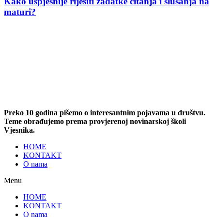
Kako uspješnije riješiti zadatke čitanja i slušanja na
maturi?
Preko 10 godina pišemo o interesantnim pojavama u društvu.
Teme obrađujemo prema provjerenoj novinarskoj školi
Vjesnika.
HOME
KONTAKT
O nama
Menu
HOME
KONTAKT
O nama