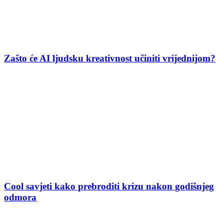
Zašto će AI ljudsku kreativnost učiniti vrijednijom?
Cool savjeti kako prebroditi krizu nakon godišnjeg
odmora