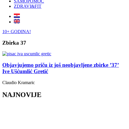
SAMOPOMOĆ
ZDRAVI&FIT
10+ GODINA!
Zbirka 37
Objavjujemo priču iz još neobjavljene zbirke ’37’
Ive Ušćumlić Gretić
Claudio Kramaric
NAJNOVIJE