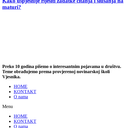
Kako uspješnije riješiti zadatke čitanja i slušanja na
maturi?
Preko 10 godina pišemo o interesantnim pojavama u društvu.
Teme obrađujemo prema provjerenoj novinarskoj školi
Vjesnika.
HOME
KONTAKT
O nama
Menu
HOME
KONTAKT
O nama