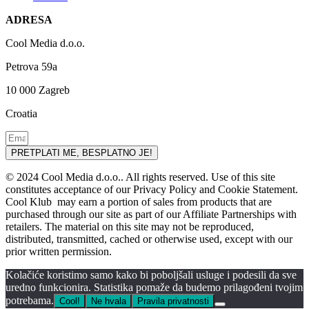
ADRESA
Cool Media d.o.o.
Petrova 59a
10 000 Zagreb
Croatia
PRETPLATI ME, BESPLATNO JE!
© 2024 Cool Media d.o.o.. All rights reserved. Use of this site
constitutes acceptance of our Privacy Policy and Cookie Statement.
Cool Klub may earn a portion of sales from products that are
purchased through our site as part of our Affiliate Partnerships with
retailers. The material on this site may not be reproduced,
distributed, transmitted, cached or otherwise used, except with our
prior written permission.
Kolačiće koristimo samo kako bi poboljšali usluge i podesili da sve
uredno funkcionira. Statistika pomaže da budemo prilagođeni tvojim
potrebama.
Cool!
Ne hvala
Pravila privatnosti