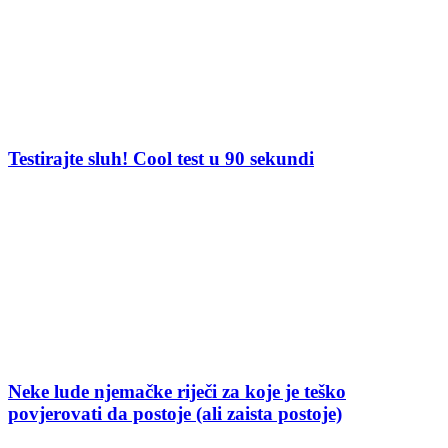
Testirajte sluh! Cool test u 90 sekundi
Neke lude njemačke riječi za koje je teško
povjerovati da postoje (ali zaista postoje)