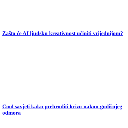
Zašto će AI ljudsku kreativnost učiniti vrijednijom?
Cool savjeti kako prebroditi krizu nakon godišnjeg
odmora