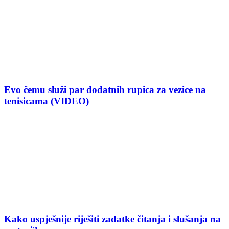
Evo čemu služi par dodatnih rupica za vezice na
tenisicama (VIDEO)
Kako uspješnije riješiti zadatke čitanja i slušanja na