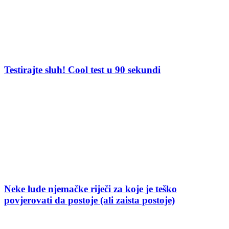
Testirajte sluh! Cool test u 90 sekundi
Neke lude njemačke riječi za koje je teško
povjerovati da postoje (ali zaista postoje)