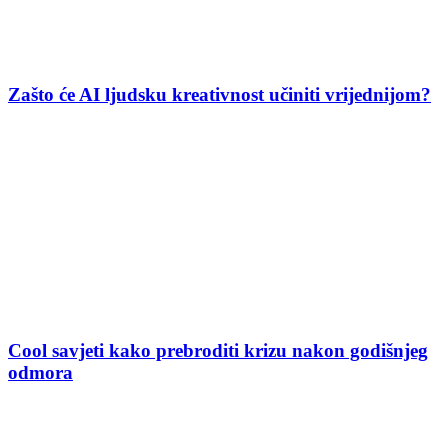
Zašto će AI ljudsku kreativnost učiniti vrijednijom?
Cool savjeti kako prebroditi krizu nakon godišnjeg
odmora