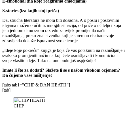
E-emotional (na koje reagiramo emocijama)
S-stories (iza kojih stoji priča)
Da, stručna literatura ne mora biti dosadna. A o poslu i poslovnim
idejama možemo učiti iz mnogih situacija, od priče o učiteljici koja
je u jednom danu svom razredu zauvijek promijenila način
razmišljanja, preko znanstvenika koji je spremno riskirao svoje
zdravlje da dokaže ispravnost svoje teorije.
„Ideje koje pokreću“ knjiga je koja će vas potaknuti na razmišljanje i
svakako promijeniti način na koji ćete osmišljavati i komunicirati
svoje vlastite ideje. Tako da one budu još uspješnije!
Imate li što za dodati? Slažete li se s našom visokom ocjenom?
Da čujemo vaše mišljenje!
[tabs tab1=”CHIP & DAN HEATH”]
[tab]
CHIP