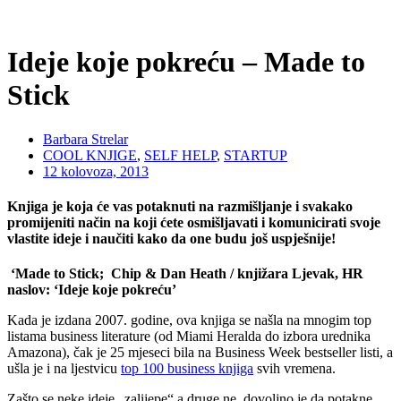
Ideje koje pokreću – Made to
Stick
Barbara Strelar
COOL KNJIGE
,
SELF HELP
,
STARTUP
12 kolovoza, 2013
Knjiga je koja će vas potaknuti na razmišljanje i svakako
promijeniti način na koji ćete osmišljavati i komunicirati svoje
vlastite ideje i naučiti kako da one budu još uspješnije!
.
‘Made to Stick; Chip & Dan Heath / knjižara Ljevak, HR
naslov: ‘Ideje koje pokreću’
Kada je izdana 2007. godine, ova knjiga se našla na mnogim top
listama business literature (od Miami Heralda do izbora urednika
Amazona), čak je 25 mjeseci bila na Business Week bestseller listi, a
ušla je i na ljestvicu
top 100 business knjiga
svih vremena.
Zašto se neke ideje „zalijepe“ a druge ne, dovoljno je da potakne