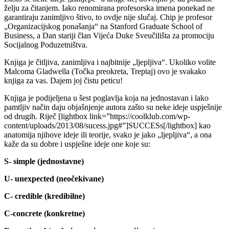
želju za čitanjem. Iako renomirana profesorska imena ponekad ne
garantiraju zanimljivo štivo, to ovdje nije slučaj. Chip je profesor
„Organizacijskog ponašanja“ na Stanford Graduate School of
Business, a Dan stariji član Vijeća Duke Sveučilišta za promociju
Socijalnog Poduzetništva.
Knjiga je čitljiva, zanimljiva i najbitnije „ljepljiva“. Ukoliko volite
Malcoma Gladwella (Točka preokreta, Treptaj) ovo je svakako
knjiga za vas. Dajem joj čistu peticu!
Knjiga je podijeljena u šest poglavlja koja na jednostavan i lako
pamtljiv način daju objašnjenje autora zašto su neke ideje uspješnije
od drugih. Riječ [lightbox link=”https://coolklub.com/wp-
content/uploads/2013/08/sucess.jpg#”]SUCCESs[/lightbox] kao
anatomija njihove ideje ili teorije, svako je jako „ljepljiva“, a ona
kaže da su dobre i uspješne ideje one koje su:
S- simple (jednostavne)
U- unexpected (neočekivane)
C- credible (kredibilne)
C-concrete (konkretne)