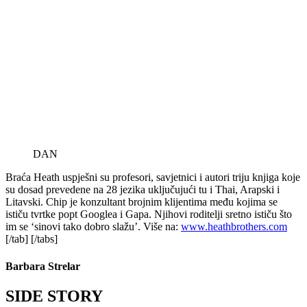
DAN
Braća Heath uspješni su profesori, savjetnici i autori triju knjiga koje
su dosad prevedene na 28 jezika uključujući tu i Thai, Arapski i
Litavski. Chip je konzultant brojnim klijentima među kojima se
ističu tvrtke popt Googlea i Gapa. Njihovi roditelji sretno ističu što
im se ‘sinovi tako dobro slažu’. Više na:
www.heathbrothers.com
[/tab] [/tabs]
Barbara Strelar
SIDE STORY