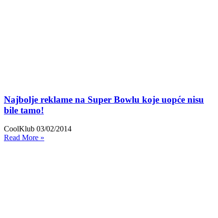
Najbolje reklame na Super Bowlu koje uopće nisu
bile tamo!
CoolKlub
03/02/2014
Read More »