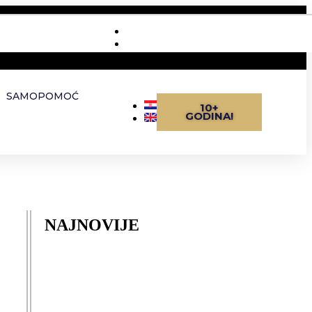
O nama
KONTAKT
SAMOPOMOĆ
10+
GODINA!
NAJNOVIJE