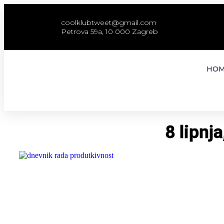
coolklubtweet@gmail.com
Petrova 59a, 10 000 Zagreb
HOM
8 lipnj