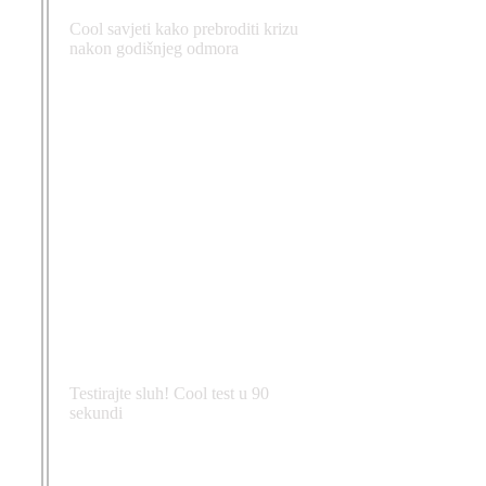
Cool savjeti kako prebroditi krizu
nakon godišnjeg odmora
Testirajte sluh! Cool test u 90
sekundi