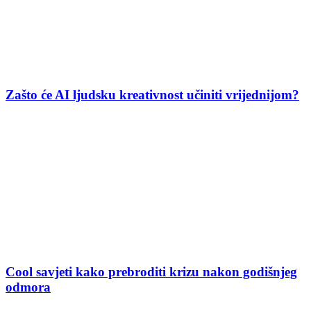
Zašto će AI ljudsku kreativnost učiniti vrijednijom?
Cool savjeti kako prebroditi krizu nakon godišnjeg
odmora