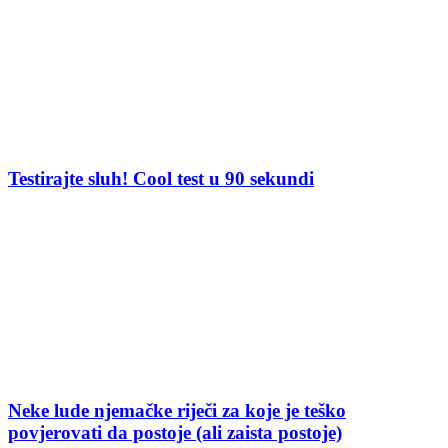
Testirajte sluh! Cool test u 90 sekundi
Neke lude njemačke riječi za koje je teško
povjerovati da postoje (ali zaista postoje)