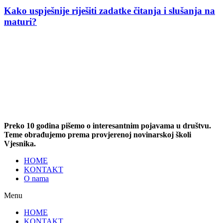
Kako uspješnije riješiti zadatke čitanja i slušanja na
maturi?
Preko 10 godina pišemo o interesantnim pojavama u društvu.
Teme obrađujemo prema provjerenoj novinarskoj školi
Vjesnika.
HOME
KONTAKT
O nama
Menu
HOME
KONTAKT