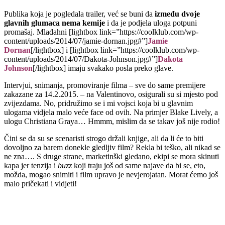
Publika koja je pogledala trailer, već se buni da
između dvoje
glavnih glumaca nema kemije
i da je podjela uloga potpuni
promašaj. Mlađahni [lightbox link=”https://coolklub.com/wp-
content/uploads/2014/07/jamie-dornan.jpg#”]
Jamie
Dornan
[/lightbox] i [lightbox link=”https://coolklub.com/wp-
content/uploads/2014/07/Dakota-Johnson.jpg#”]
Dakota
Johnson
[/lightbox] imaju svakako posla preko glave.
Intervjui, snimanja, promoviranje filma – sve do same premijere
zakazane za 14.2.2015. – na Valentinovo, osigurali su si mjesto pod
zvijezdama. No, pridružimo se i mi vojsci koja bi u glavnim
ulogama vidjela malo veće face od ovih. Na primjer Blake Lively, a
ulogu Christiana Graya… Hmmm, mislim da se takav još nije rodio!
Čini se da su se scenaristi strogo držali knjige, ali da li će to biti
dovoljno za barem donekle gledljiv film? Rekla bi teško, ali nikad se
ne zna…. S druge strane, marketinški gledano, ekipi se mora skinuti
kapa jer tenzija i
buzz
koji traju još od same najave da bi se, eto,
možda, mogao snimiti i film upravo je nevjerojatan. Morat ćemo još
malo pričekati i vidjeti!