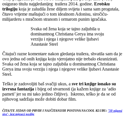
osigurao titulu najgledanijeg trailera 2014. godine.
Erotsku
trilogiju
koja je zaludila žene diljem svijeta i sama sam progutala,
čitavo vrijeme maštajući o tom idealnom Adonisu, siročiću-
milijarderu s mračnom stranom i ormarom punim igračaka.
Svaka od žena koja se tajno zaljubila u
dominantnog Christiana Greya ima svoju
verziju i njega i njegove velike ljubavi
Anastasie Steel
Čitajući razne komentare nakon gledanja trailera, shvatila sam da je
ovo jedna od onih knjiga koju vjerojatno nije trebalo ekranizirati.
Svaka od žena koja se tajno zaljubila u dominantnog Christiana
Greya ima svoju verziju i njega i njegove velike ljubavi Anastasie
Steel.
Teško je zadovoljiti baš svačiji ukus, a
sve tri knjige ionako su
izvrsna fantazija
i bijeg od stvarnosti (ja kažem knjige za ‘adio
pameti’ jer su mi tako jedino čitljive). Iskreno, teško je da se od
njihovog sadržaja može dobiti dobar film.
ČITAJTE JEDAN OD PRVIH I NAJČITANIJIH POSTOVA NA COOL KLUBU:
’50 nijansi
sive’, šest mjeseci poslije