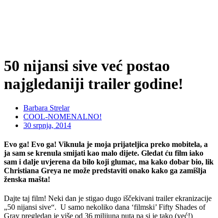
50 nijansi sive već postao
najgledaniji trailer godine!
Barbara Strelar
COOL-NOMENALNO!
30 srpnja, 2014
Evo ga! Evo ga! Viknula je moja prijateljica preko mobitela, a
ja sam se krenula smijati kao malo dijete. Gledat ću film iako
sam i dalje uvjerena da bilo koji glumac, ma kako dobar bio, lik
Christiana Greya ne može predstaviti onako kako ga zamišlja
ženska mašta!
Dajte taj film! Neki dan je stigao dugo iščekivani trailer ekranizacije
„50 nijansi sive“. U samo nekoliko dana ‘filmski’ Fifty Shades of
Gray pregledan je više od 36 milijuna puta pa si je tako (već!)