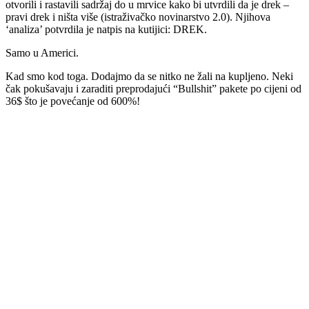
otvorili i rastavili sadržaj do u mrvice kako bi utvrdili da je drek –
pravi drek i ništa više (istraživačko novinarstvo 2.0). Njihova
‘analiza’ potvrdila je natpis na kutijici: DREK.
Samo u Americi.
Kad smo kod toga. Dodajmo da se nitko ne žali na kupljeno. Neki
čak pokušavaju i zaraditi preprodajući “Bullshit” pakete po cijeni od
36$ što je povećanje od 600%!