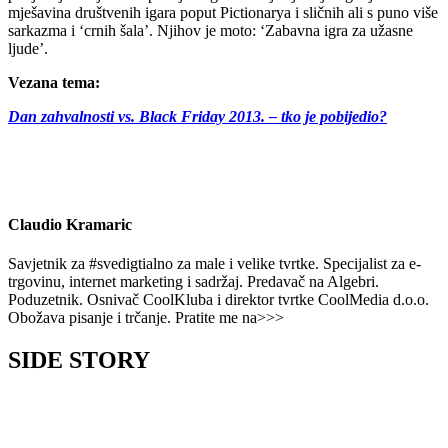
mješavina društvenih igara poput Pictionarya i sličnih ali s puno više
sarkazma i ‘crnih šala’. Njihov je moto: ‘Zabavna igra za užasne
ljude’.
Vezana tema:
Dan zahvalnosti vs. Black Friday 2013. – tko je pobijedio?
Claudio Kramaric
Savjetnik za #svedigtialno za male i velike tvrtke. Specijalist za e-
trgovinu, internet marketing i sadržaj. Predavač na Algebri.
Poduzetnik. Osnivač CoolKluba i direktor tvrtke CoolMedia d.o.o.
Obožava pisanje i trčanje. Pratite me na>>>
SIDE STORY