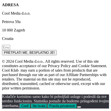
ADRESA
Cool Media d.o.o.
Petrova 59a
10 000 Zagreb
Croatia
PRETPLATI ME, BESPLATNO JE!
© 2024 Cool Media d.o.o.. All rights reserved. Use of this site
constitutes acceptance of our Privacy Policy and Cookie Statement.
Cool Klub may earn a portion of sales from products that are
purchased through our site as part of our Affiliate Partnerships with
retailers. The material on this site may not be reproduced,
distributed, transmitted, cached or otherwise used, except with our
prior written permission.
Kolačiće koristimo samo kako bi poboljšali usluge i podesili da sve
uredno funkcionira. Statistika pomaže da budemo prilagođeni tvojim
potrebama.
Cool!
Ne hvala
Pravila privatnosti