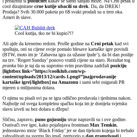
i priskrbili si
publicitet
kakav se samo sanjati može. Na Crni petak u
cool dizajnirane
crne kutije ubacili su drek
. Da, da DREK!
Prodaja? Svih 30.000 paketa po 6$ svaki prodali su u tren oka.
Ameri ih slave.
Cool kutija, tko ne bi kupio?!?
Ali ajde da krenemo redom. Prošle godine na
Crni petak
kad svi
spuštaju, oni su cijene svoje pomalo blesave kartaške igre povisili
(BTW, moto im je ‘Zabavna igra za užasne ljude’), da bi dan poslije
na tzv. ‘Regret Sunday’ ponovo vratili cijene na staro. Rezultat tog
pranka
bio je taj da su suprotno svim pravilima zadržali
poziciju
[lightbox link=”https://coolklub.com/wp-
content/uploads/2013/12/cards-1.png#”]najprodavanije
kartaške igre[/lightbox] na Amazonu
i sami sebi osigurali PR
mjeren u milijunima dolara.
O njima su pisali svi pa se igra odlično prodavala i tjednima nakon.
Najbolje od svega kompletnu spačku koja im je donijela svjetsku
slavu izveli su bez dolara u džepu!
Sličnu, zapravo,
puno gnjusniju
stvar napravili su i ove godine.
Osnivači ove igre, kako pojašnjava frontman
Max Temkin
,
jednostavno mrze ‘Black Friday’ jer se dan tijekom kojega bi trebalo
zahvaljivati na svemu što imaš, pretvorio u
dan gramzivosti
i