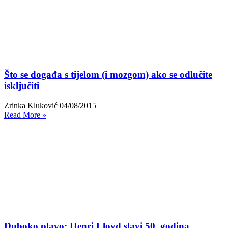
Što se događa s tijelom (i mozgom) ako se odlučite
isključiti
Zrinka Kluković
04/08/2015
Read More »
Duboko plavo: Henri Lloyd slavi 50. godina