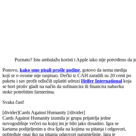
Poznato? Istu ambalažu koristi i Apple iako nije potvrđeno da je
Ponovo,
kako smo pisali prošle godine
, gotovo da nema medija
koji se o ovome nije raspisao. Dečki iz CAH zaradili su 20 centi po
paketu i sav profit odlučili uplatiti udruzi
Heifer International
koja
se bori protiv gladi na način da sufinancira ili financira nabavku
stoke potrebitim farmerima.
Svaka čast!
[divider]Cards Against Humanity [/divider]
Cards Against Humanity izumila je grupa prijatelja jedne
novogodišnje večeri na kojoj im je bilo jako dosadno. Igra se
kartama podijeljenim u dva špila na kojima su pitanja i odgovori,
pobjeđuje onaj tko na pitanja odgovori najsmješnije. Igra je