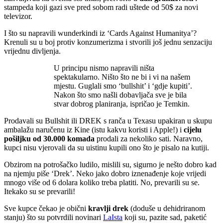
stampeda koji gazi sve pred sobom radi uštede od 50$ za novi
televizor.
I što su napravili wunderkindi iz ‘Cards Against Humanitya’?
Krenuli su u boj protiv konzumerizma i stvorili još jednu senzaciju
vrijednu divljenja.
U principu nismo napravili ništa
spektakularno. Ništo što ne bi i vi na našem
mjestu. Guglali smo ‘bullshit’ i ‘gdje kupiti’.
Nakon što smo našli dobavljača sve je bila
stvar dobrog planiranja, ispričao je Temkin.
Prodavali su Bullshit ili DREK s ranča u Texasu upakiran u skupu
ambalažu naručenu iz Kine (istu kakvu koristi i Apple!) i
cijelu
pošiljku od 30.000 komada
prodali za nekoliko sati. Naravno,
kupci nisu vjerovali da su uistinu kupili ono što je pisalo na kutiji.
Obzirom na potrošačko ludilo, mislili su, sigurno je nešto dobro kad
na njemju piše ‘Drek’. Neko jako dobro iznenađenje koje vrijedi
mnogo više od 6 dolara koliko treba platiti. No, prevarili su se.
Itekako su se prevarili!
Sve kupce čekao je obični
kravlji drek
(doduše u dehidriranom
stanju) što su potvrdili novinari
LaIsta
koji su, pazite sad, paketić