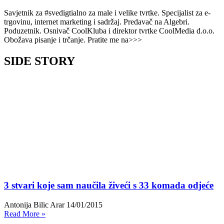
Savjetnik za #svedigtialno za male i velike tvrtke. Specijalist za e-
trgovinu, internet marketing i sadržaj. Predavač na Algebri.
Poduzetnik. Osnivač CoolKluba i direktor tvrtke CoolMedia d.o.o.
Obožava pisanje i trčanje. Pratite me na>>>
SIDE STORY
3 stvari koje sam naučila živeći s 33 komada odjeće
Antonija Bilic Arar
14/01/2015
Read More »