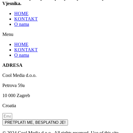
Vjesnika.
HOME
KONTAKT
O nama
Menu
HOME
KONTAKT
O nama
ADRESA
Cool Media d.o.o.
Petrova 59a
10 000 Zagreb
Croatia
PRETPLATI ME, BESPLATNO JE!
© 2024 Cool Media d.o.o.. All rights reserved. Use of this site