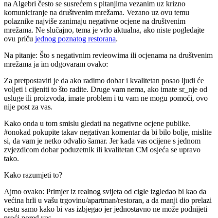
na Algebri često se susrećem s pitanjima vezanim uz krizno
komuniciranje na društvenim mrežama. Vezano uz ovu temu
polaznike najviše zanimaju negativne ocjene na društvenim
mrežama. Ne slučajno, tema je vrlo aktualna, ako niste pogledajte
ovu priču
jednog poznatog restorana
.
Na pitanje: Što s negativnim revieowima ili ocjenama na društvenim
mrežama ja im odgovaram ovako:
Za pretpostaviti je da ako radimo dobar i kvalitetan posao ljudi će
voljeti i cijeniti to što radite. Druge vam nema, ako imate sr_nje od
usluge ili proizvoda, imate problem i tu vam ne mogu pomoći, ovo
nije post za vas.
Kako onda u tom smislu gledati na negativne ocjene publike.
#onokad pokupite takav negativan komentar da bi bilo bolje, mislite
si, da vam je netko odvalio šamar. Jer kada vas ocijene s jednom
zvjezdicom dobar poduzetnik ili kvalitetan CM osjeća se upravo
tako.
Kako razumjeti to?
Ajmo ovako: Primjer iz realnog svijeta od cigle izgledao bi kao da
većina hrli u vašu trgovinu/apartman/restoran, a da manji dio prelazi
cestu samo kako bi vas izbjegao jer jednostavno ne može podnijeti
proći pored vas.