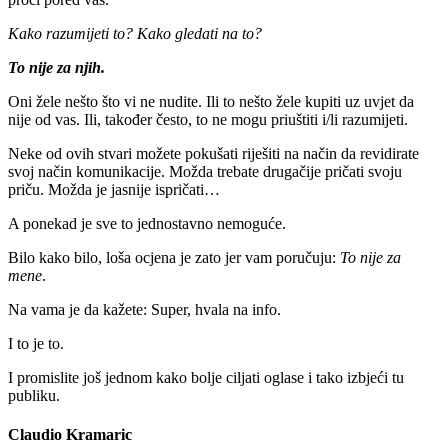
Kako razumijeti to? Kako gledati na to?
To nije za njih.
Oni žele nešto što vi ne nudite. Ili to nešto žele kupiti uz uvjet da
nije od vas. Ili, također često, to ne mogu priuštiti i/li razumijeti.
Neke od ovih stvari možete pokušati riješiti na način da revidirate
svoj način komunikacije. Možda trebate drugačije pričati svoju
priču. Možda je jasnije ispričati…
A ponekad je sve to jednostavno nemoguće.
Bilo kako bilo, loša ocjena je zato jer vam poručuju:
To nije za
mene
.
Na vama je da kažete: Super, hvala na info.
I to je to.
I promislite još jednom kako bolje ciljati oglase i tako izbjeći tu
publiku.
Claudio Kramaric