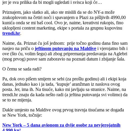
jer je sva prilika da bi mogli ugledati i svisca koji će…
Priznajem, jako slatko ali, ako ste mislili da se do NY-a može
zrakoplovom na četiri noći i spavanjem u Plazi za pišljivih 4990,00
kunića onda se mi baš cool. Ovo je, naime, kreativni rukopis, fino
uklopljeni content marketing, ekipe s portala za grupnu kupovinu
trendi.hr
.
Naime, da. Priznat ću još jednom: prije točno godinu dana fino sam
nasjeo na priču o
jeftinom putovanju na Maldive
i vjerojatno bih i
ove (što ću, volim šegu) ali zbog pripremanja predavanja na Aglebri
(mog prvog) posve sam zaboravio na poznati datum i zbijanje šala.
O čemu se sada radi?
Pa, dok ovo pišem smijem se sebi (za prošlu godinu) ali i ekipi koja
danas, jednako kao i ja tada, ‘kupuje’ aranžman iz naslova ovog
posta. Jer, ima ih. Na tisuće, kako mi javljaju sa stranice. Naime, na
trendi.hr znaju da kada nešto radi (a jeftina putovanja svi volimo) da
se to ne mijenja.
Dakle umjesto na Maldive ovog prvog travnja tisućama se događa
se New York, točnije:
New York – 5 dana avionom za dvije osobe za nevjerojatnih
4.990 kn!