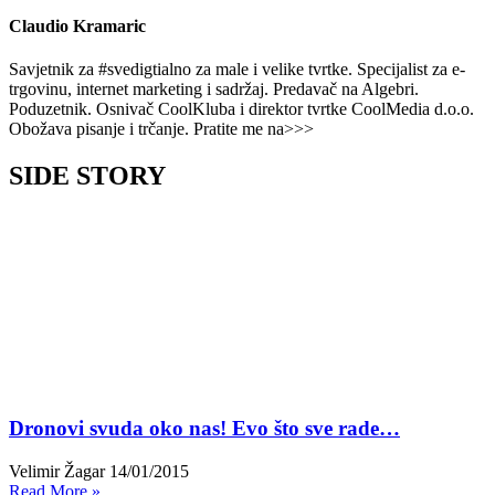
Claudio Kramaric
Savjetnik za #svedigtialno za male i velike tvrtke. Specijalist za e-
trgovinu, internet marketing i sadržaj. Predavač na Algebri.
Poduzetnik. Osnivač CoolKluba i direktor tvrtke CoolMedia d.o.o.
Obožava pisanje i trčanje. Pratite me na>>>
SIDE STORY
Dronovi svuda oko nas! Evo što sve rade…
Velimir Žagar
14/01/2015
Read More »