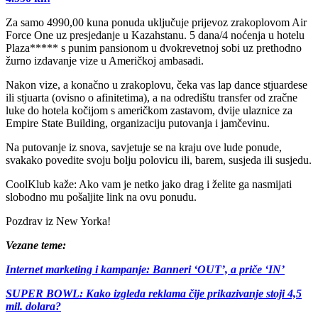
Za samo 4990,00 kuna ponuda uključuje prijevoz zrakoplovom Air
Force One uz presjedanje u Kazahstanu. 5 dana/4 noćenja u hotelu
Plaza***** s punim pansionom u dvokrevetnoj sobi uz prethodno
žurno izdavanje vize u Američkoj ambasadi.
Nakon vize, a konačno u zrakoplovu, čeka vas lap dance stjuardese
ili stjuarta (ovisno o afinitetima), a na odredištu transfer od zračne
luke do hotela kočijom s američkom zastavom, dvije ulaznice za
Empire State Building, organizaciju putovanja i jamčevinu.
Na putovanje iz snova, savjetuje se na kraju ove lude ponude,
svakako povedite svoju bolju polovicu ili, barem, susjeda ili susjedu.
CoolKlub kaže: Ako vam je netko jako drag i želite ga nasmijati
slobodno mu pošaljite link na ovu ponudu.
Pozdrav iz New Yorka!
Vezane teme:
Internet marketing i kampanje: Banneri ‘OUT’, a priče ‘IN’
SUPER BOWL: Kako izgleda reklama čije prikazivanje stoji 4,5
mil. dolara?