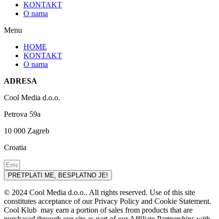
KONTAKT
O nama
Menu
HOME
KONTAKT
O nama
ADRESA
Cool Media d.o.o.
Petrova 59a
10 000 Zagreb
Croatia
PRETPLATI ME, BESPLATNO JE!
© 2024 Cool Media d.o.o.. All rights reserved. Use of this site
constitutes acceptance of our Privacy Policy and Cookie Statement.
Cool Klub may earn a portion of sales from products that are
purchased through our site as part of our Affiliate Partnerships with