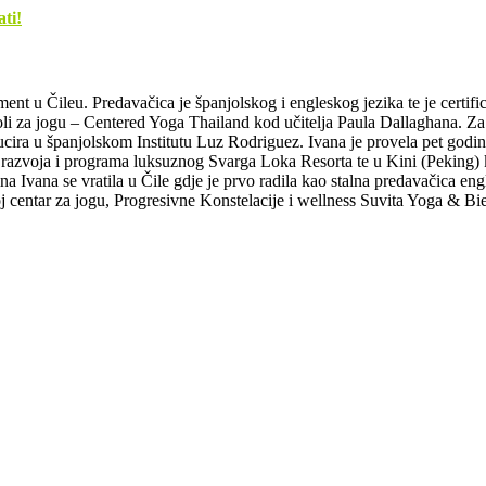
ati!
nt u Čileu. Predavačica je španjolskog i engleskog jezika te je certifici
oli za jogu – Centered Yoga Thailand kod učitelja Paula Dallaghana. Za 
ucira u španjolskom Institutu Luz Rodriguez. Ivana je provela pet godina
 razvoja i programa luksuznog Svarga Loka Resorta te u Kini (Peking) ka
na Ivana se vratila u Čile gdje je prvo radila kao stalna predavačica e
j centar za jogu, Progresivne Konstelacije i wellness Suvita Yoga & Bie