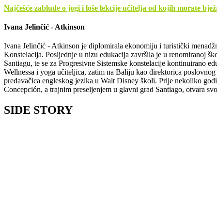
Najčešće zablude o jogi i loše lekcije učitelja od kojih morate bjež
Ivana Jelinčić - Atkinson
Ivana Jelinčić - Atkinson je diplomirala ekonomiju i turistički menadžme
Konstelacija. Posljednje u nizu edukacija završila je u renomiranoj šk
Santiagu, te se za Progresivne Sistemske konstelacije kontinuirano ed
Wellnessa i yoga učiteljica, zatim na Baliju kao direktorica poslovnog
predavačica engleskog jezika u Walt Disney školi. Prije nekoliko godi
Concepción, a trajnim preseljenjem u glavni grad Santiago, otvara svo
SIDE STORY