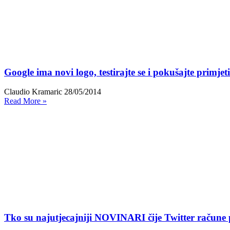
Google ima novi logo, testirajte se i pokušajte primjeti
Claudio Kramaric
28/05/2014
Read More »
Tko su najutjecajniji NOVINARI čije Twitter račune 