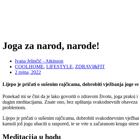
Joga za narod, narode!
Ivana Jelinčić - Atkinson
COOLHOME
,
LIFESTYLE
,
ZDRAVI&FIT
2 rujna, 2022
Lijepo je pričati o sušenim rajčicama, dobrobiti vježbanja joge s
Ponekad mi se čini da je lako govoriti o zdravom životu, joga praksi 
dugim meditacijama. Znate ono, bez uplitanja svakodnevnih obaveza po
problemom.
Lijepo je pričati o sušenim rajčicama, dobrobiti svakodnevnim vježbanj
kamoli još jogu ubaciti u raspored, te se vrte u začaranom krugu stres
Meditacija u hodu