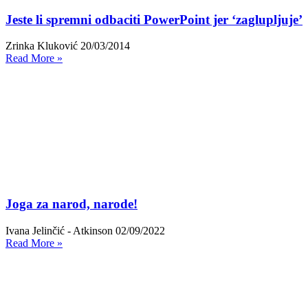
Jeste li spremni odbaciti PowerPoint jer ‘zaglupljuje’
Zrinka Kluković
20/03/2014
Read More »
Joga za narod, narode!
Ivana Jelinčić - Atkinson
02/09/2022
Read More »