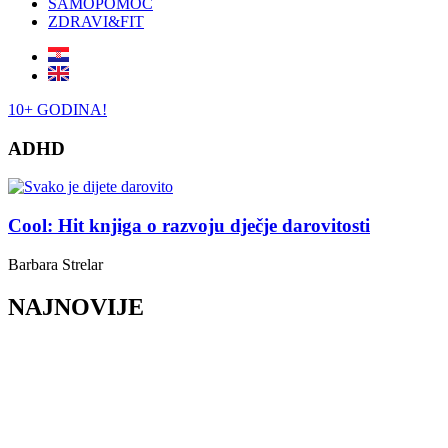
SAMOPOMOĆ
ZDRAVI&FIT
10+ GODINA!
ADHD
Cool: Hit knjiga o razvoju dječje darovitosti
Barbara Strelar
NAJNOVIJE