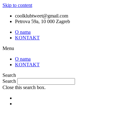
Skip to content
coolklubtweet@gmail.com
Petrova 59a, 10 000 Zagreb
O nama
KONTAKT
Menu
O nama
KONTAKT
Search
Search
Close this search box.