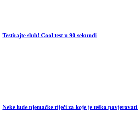
Testirajte sluh! Cool test u 90 sekundi
Neke lude njemačke riječi za koje je teško povjerovati 