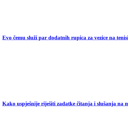
Evo čemu služi par dodatnih rupica za vezice na ten
Kako uspješnije riješiti zadatke čitanja i slušanja na 