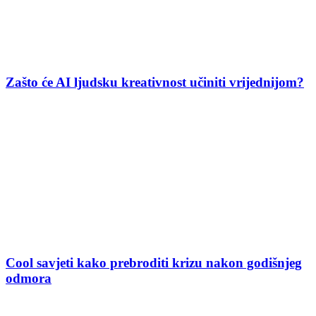
Zašto će AI ljudsku kreativnost učiniti vrijednijom?
Cool savjeti kako prebroditi krizu nakon godišnjeg
odmora