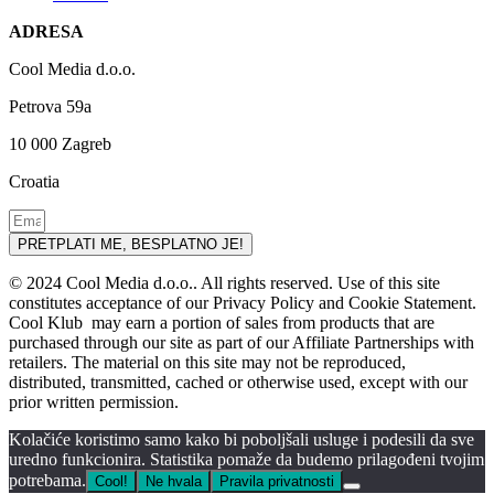
ADRESA
Cool Media d.o.o.
Petrova 59a
10 000 Zagreb
Croatia
PRETPLATI ME, BESPLATNO JE!
© 2024 Cool Media d.o.o.. All rights reserved. Use of this site
constitutes acceptance of our Privacy Policy and Cookie Statement.
Cool Klub may earn a portion of sales from products that are
purchased through our site as part of our Affiliate Partnerships with
retailers. The material on this site may not be reproduced,
distributed, transmitted, cached or otherwise used, except with our
prior written permission.
Kolačiće koristimo samo kako bi poboljšali usluge i podesili da sve
uredno funkcionira. Statistika pomaže da budemo prilagođeni tvojim
potrebama.
Cool!
Ne hvala
Pravila privatnosti