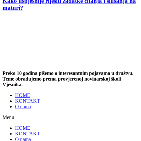
Kako uspješnije riješiti zadatke čitanja i slušanja na
maturi?
Preko 10 godina pišemo o interesantnim pojavama u društvu.
Teme obrađujemo prema provjerenoj novinarskoj školi
Vjesnika.
HOME
KONTAKT
O nama
Menu
HOME
KONTAKT
O nama