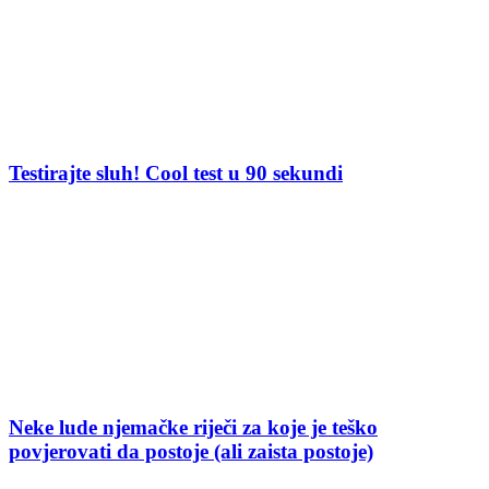
Testirajte sluh! Cool test u 90 sekundi
Neke lude njemačke riječi za koje je teško
povjerovati da postoje (ali zaista postoje)