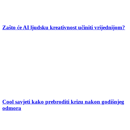
Zašto će AI ljudsku kreativnost učiniti vrijednijom?
Cool savjeti kako prebroditi krizu nakon godišnjeg
odmora