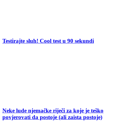
Testirajte sluh! Cool test u 90 sekundi
Neke lude njemačke riječi za koje je teško
povjerovati da postoje (ali zaista postoje)