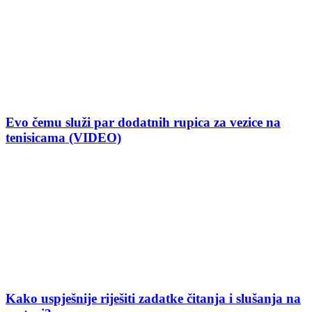
Evo čemu služi par dodatnih rupica za vezice na
tenisicama (VIDEO)
Kako uspješnije riješiti zadatke čitanja i slušanja na