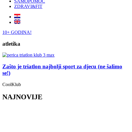
SAMOPOMOĆ
ZDRAVI&FIT
10+ GODINA!
atletika
Zašto je triatlon najbolji sport za djecu (ne šalimo
se!)
CoolKlub
NAJNOVIJE