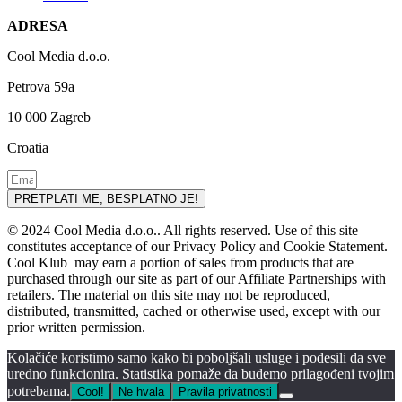
ADRESA
Cool Media d.o.o.
Petrova 59a
10 000 Zagreb
Croatia
PRETPLATI ME, BESPLATNO JE!
© 2024 Cool Media d.o.o.. All rights reserved. Use of this site
constitutes acceptance of our Privacy Policy and Cookie Statement.
Cool Klub may earn a portion of sales from products that are
purchased through our site as part of our Affiliate Partnerships with
retailers. The material on this site may not be reproduced,
distributed, transmitted, cached or otherwise used, except with our
prior written permission.
Kolačiće koristimo samo kako bi poboljšali usluge i podesili da sve
uredno funkcionira. Statistika pomaže da budemo prilagođeni tvojim
potrebama.
Cool!
Ne hvala
Pravila privatnosti