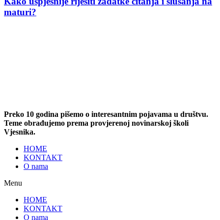
Kako uspješnije riješiti zadatke čitanja i slušanja na
maturi?
Preko 10 godina pišemo o interesantnim pojavama u društvu.
Teme obrađujemo prema provjerenoj novinarskoj školi
Vjesnika.
HOME
KONTAKT
O nama
Menu
HOME
KONTAKT
O nama