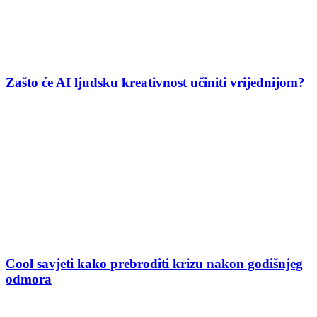
Zašto će AI ljudsku kreativnost učiniti vrijednijom?
Cool savjeti kako prebroditi krizu nakon godišnjeg
odmora