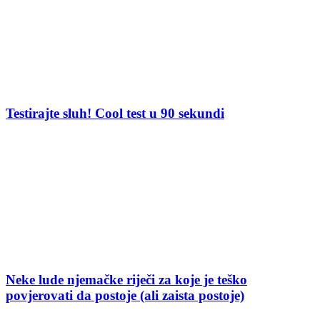
Testirajte sluh! Cool test u 90 sekundi
Neke lude njemačke riječi za koje je teško
povjerovati da postoje (ali zaista postoje)