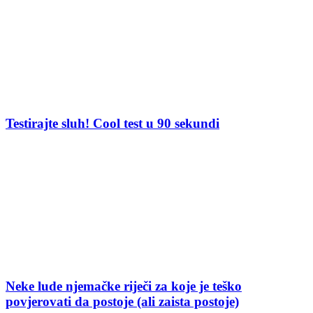
Testirajte sluh! Cool test u 90 sekundi
Neke lude njemačke riječi za koje je teško
povjerovati da postoje (ali zaista postoje)