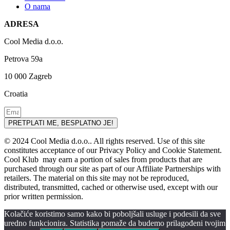
O nama
ADRESA
Cool Media d.o.o.
Petrova 59a
10 000 Zagreb
Croatia
PRETPLATI ME, BESPLATNO JE!
© 2024 Cool Media d.o.o.. All rights reserved. Use of this site
constitutes acceptance of our Privacy Policy and Cookie Statement.
Cool Klub may earn a portion of sales from products that are
purchased through our site as part of our Affiliate Partnerships with
retailers. The material on this site may not be reproduced,
distributed, transmitted, cached or otherwise used, except with our
prior written permission.
Kolačiće koristimo samo kako bi poboljšali usluge i podesili da sve
uredno funkcionira. Statistika pomaže da budemo prilagođeni tvojim