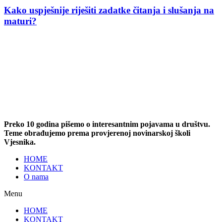
Kako uspješnije riješiti zadatke čitanja i slušanja na
maturi?
Preko 10 godina pišemo o interesantnim pojavama u društvu.
Teme obrađujemo prema provjerenoj novinarskoj školi
Vjesnika.
HOME
KONTAKT
O nama
Menu
HOME
KONTAKT