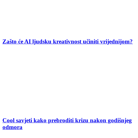
Zašto će AI ljudsku kreativnost učiniti vrijednijom?
Cool savjeti kako prebroditi krizu nakon godišnjeg
odmora