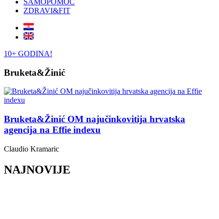
SAMOPOMOĆ
ZDRAVI&FIT
10+ GODINA!
Bruketa&Žinić
Bruketa&Žinić OM najučinkovitija hrvatska
agencija na Effie indexu
Claudio Kramaric
NAJNOVIJE