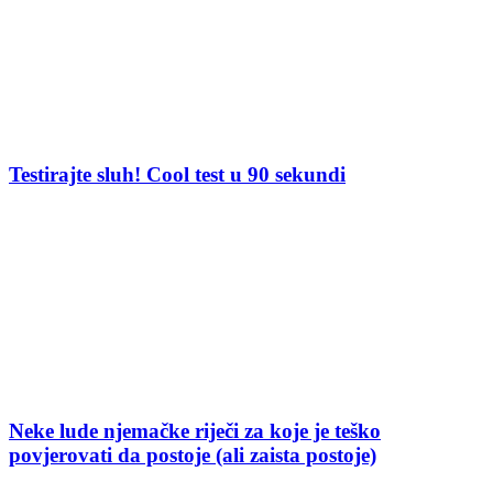
Testirajte sluh! Cool test u 90 sekundi
Neke lude njemačke riječi za koje je teško
povjerovati da postoje (ali zaista postoje)