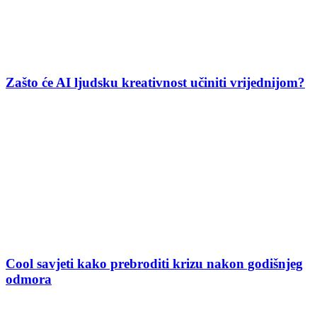
Zašto će AI ljudsku kreativnost učiniti vrijednijom?
Cool savjeti kako prebroditi krizu nakon godišnjeg
odmora