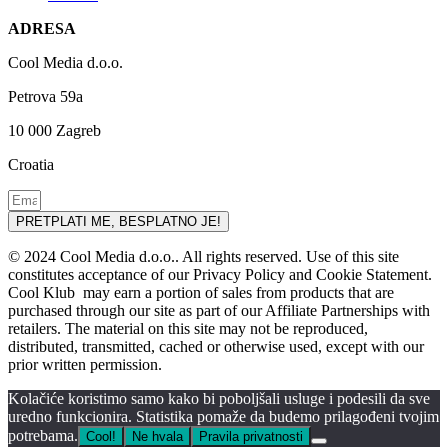
ADRESA
Cool Media d.o.o.
Petrova 59a
10 000 Zagreb
Croatia
PRETPLATI ME, BESPLATNO JE!
© 2024 Cool Media d.o.o.. All rights reserved. Use of this site
constitutes acceptance of our Privacy Policy and Cookie Statement.
Cool Klub may earn a portion of sales from products that are
purchased through our site as part of our Affiliate Partnerships with
retailers. The material on this site may not be reproduced,
distributed, transmitted, cached or otherwise used, except with our
prior written permission.
Kolačiće koristimo samo kako bi poboljšali usluge i podesili da sve
uredno funkcionira. Statistika pomaže da budemo prilagođeni tvojim
potrebama.
Cool!
Ne hvala
Pravila privatnosti