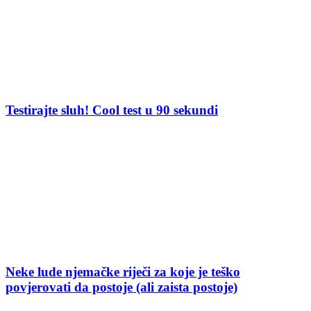
Testirajte sluh! Cool test u 90 sekundi
Neke lude njemačke riječi za koje je teško
povjerovati da postoje (ali zaista postoje)