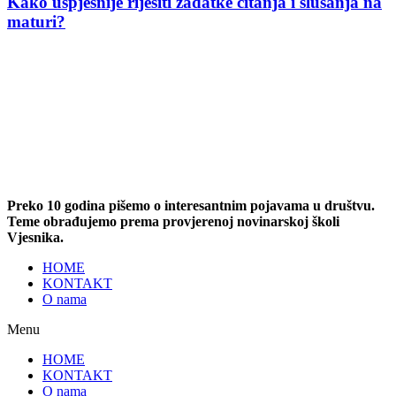
Kako uspješnije riješiti zadatke čitanja i slušanja na
maturi?
Preko 10 godina pišemo o interesantnim pojavama u društvu.
Teme obrađujemo prema provjerenoj novinarskoj školi
Vjesnika.
HOME
KONTAKT
O nama
Menu
HOME
KONTAKT
O nama