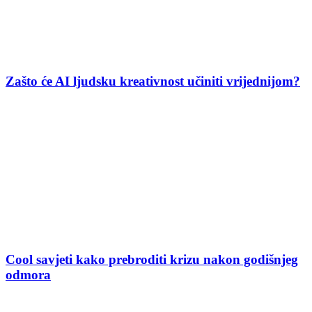
Zašto će AI ljudsku kreativnost učiniti vrijednijom?
Cool savjeti kako prebroditi krizu nakon godišnjeg
odmora