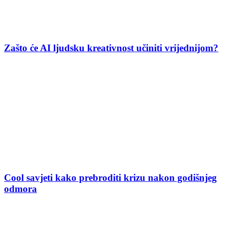
Zašto će AI ljudsku kreativnost učiniti vrijednijom?
Cool savjeti kako prebroditi krizu nakon godišnjeg
odmora