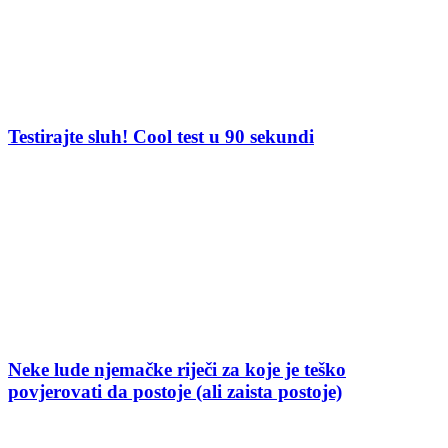
Testirajte sluh! Cool test u 90 sekundi
Neke lude njemačke riječi za koje je teško
povjerovati da postoje (ali zaista postoje)