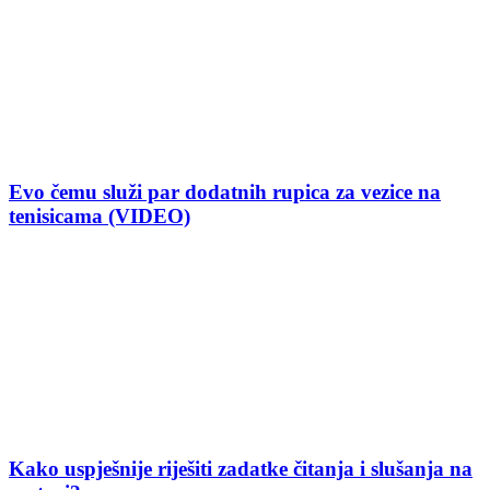
Evo čemu služi par dodatnih rupica za vezice na
tenisicama (VIDEO)
Kako uspješnije riješiti zadatke čitanja i slušanja na